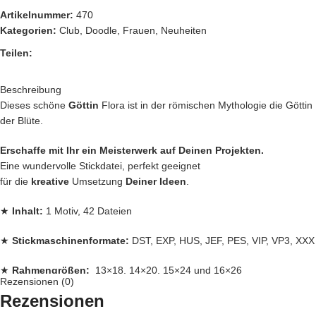
Artikelnummer:
470
Kategorien:
Club
,
Doodle
,
Frauen
,
Neuheiten
Teilen:
Beschreibung
Dieses schöne
Göttin
Flora ist in der römischen Mythologie die Göttin
der Blüte.
Erschaffe mit Ihr ein Meisterwerk auf Deinen Projekten.
Eine wundervolle Stickdatei, perfekt geeignet
für die
kreative
Umsetzung
Deiner Ideen
.
★
Inhalt:
1 Motiv, 42 Dateien
★
Stickmaschinenformate:
DST, EXP, HUS, JEF, PES, VIP, VP3, XXX
★
Rahmengrößen:
13×18, 14×20, 15×24 und 16×26
Rezensionen (0)
Rezensionen
Jede
Stickdatei bei Stickzebra wird mit
Liebe
per Hand gezeichnet,