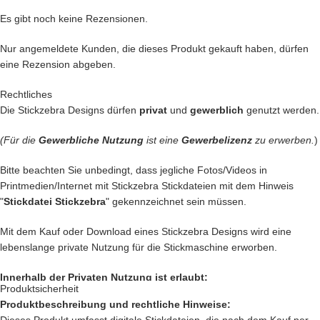
mit Herzblut digitalisiert und für
herausragende Qualität
die wir
Es gibt noch keine Rezensionen.
liefern, getestet,
Nur angemeldete Kunden, die dieses Produkt gekauft haben, dürfen
den bei uns kommen nur die
BESTEN
Dateien in unseren Shop.
eine Rezension abgeben.
Du kannst mit unseren Stickdateien deine
Handtasche
kreativ
Rechtliches
verschönern und zu einem Einzelstück machen
Die Stickzebra Designs dürfen
privat
und
gewerblich
genutzt werden.
… oder vielleicht ein
Handtuch
individuell so gestalten wie Du es
liebst?
(Für die
Gewerbliche Nutzung
ist eine
Gewerbelizenz
zu erwerben.
)
… auch die
Kleidung
Deiner Kinder kannst Du besticken und damit
Kinderaugen zum glitzern bringen
Bitte beachten Sie unbedingt, dass jegliche Fotos/Videos in
… kreiere
Geschenke
die einzigartig sind und nie vergessen werden.
Printmedien/Internet mit Stickzebra Stickdateien mit dem Hinweis
… schenke
Jacken, Hemden, Kissen, Taschen
und vieles mehr
"
Stickdatei Stickzebra
" gekennzeichnet sein müssen.
einen zauberhaften Look mit Deiner
Kreativität.
Mit dem Kauf oder Download eines Stickzebra Designs wird eine
Das sind nur unsere
Ideen
. Du hast jetzt ganz sicher noch genialere
lebenslange private Nutzung für die Stickmaschine erworben.
Idee im Kopf. Lass Deiner Fantasie freien Lauf.
Setze Deine Ideen heute noch um und kaufe jetzt diese
Innerhalb der Privaten Nutzung ist erlaubt:
Produktsicherheit
Schönheit.
Produktbeschreibung und rechtliche Hinweise:
Private Nutzung auf einem Produkt, das mit einer Stickmaschine
Dieses Produkt umfasst digitale Stickdateien, die nach dem Kauf per