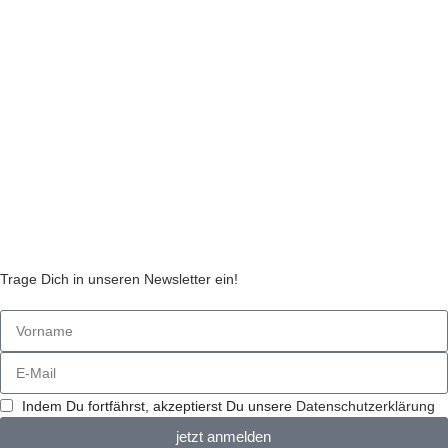
Liefer- und Zahlungsinformationen
Widerruf
Echtheit von Kundenbewertungen
AGB
Streitbeilegungsstelle
Cookie Einstellungen
Stickzebras
Trage Dich in unseren Newsletter ein!
Indem Du fortfährst, akzeptierst Du unsere
Datenschutzerklärung
jetzt anmelden