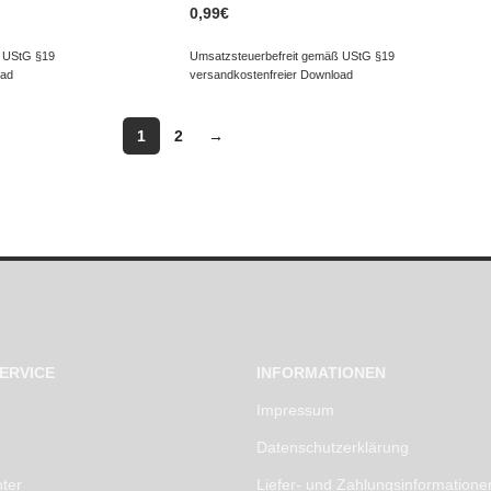
0,99
€
 UStG §19
Umsatzsteuerbefreit gemäß UStG §19
oad
versandkostenfreier Download
1
2
→
ERVICE
INFORMATIONEN
Impressum
Datenschutzerklärung
ter
Liefer- und Zahlungsinformatione