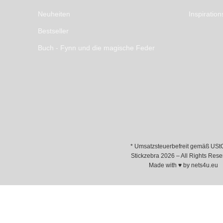
Neuheiten
Inspiration
Bestseller
Buch - Fynn und die magische Feder
* Umsatzsteuerbefreit gemäß USt
Stickzebra 2026 – All Rights Rese
Made with ♥ by
nets4u.eu