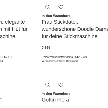
In den Warenkorb
i, elegante
Frau Stickdatei,
mit Hut für
wunderschöne Doodle Dam
schine
für deine Stickmaschine
0,99
€
 UStG §19
Umsatzsteuerbefreit gemäß UStG §19
oad
versandkostenfreier Download
In den Warenkorb
“
Göttin Flora