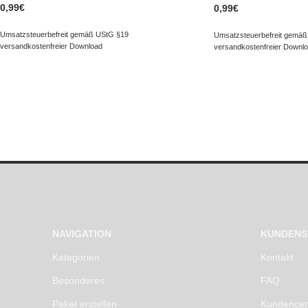
0,99
€
0,99
€
Umsatzsteuerbefreit gemäß UStG §19
Umsatzsteuerbefreit gemäß
versandkostenfreier Download
versandkostenfreier Downl
NAVIGATION
KUNDENS
Kategorien
Kontakt
Besonderes
FAQ
Paket erstellen
Kundencen