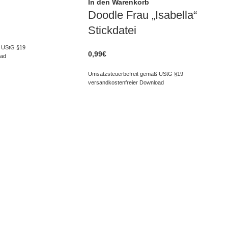
In den Warenkorb
Doodle Frau „Isabella“
Stickdatei
 UStG §19
0,99
€
oad
Umsatzsteuerbefreit gemäß UStG §19
versandkostenfreier Download