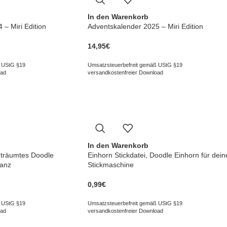
In den Warenkorb
– Miri Edition
Adventskalender 2025 – Miri Edition
14,95
€
 UStG §19
Umsatzsteuerbefreit gemäß UStG §19
oad
versandkostenfreier Download
In den Warenkorb
erträumtes Doodle
Einhorn Stickdatei, Doodle Einhorn für dein
ranz
Stickmaschine
0,99
€
 UStG §19
Umsatzsteuerbefreit gemäß UStG §19
oad
versandkostenfreier Download