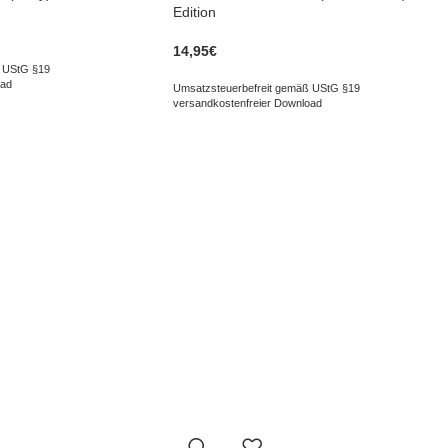
Edition
14,95
€
 UStG §19
oad
Umsatzsteuerbefreit gemäß UStG §19
versandkostenfreier Download