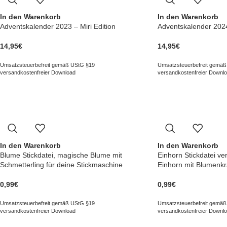
In den Warenkorb
In den Warenkorb
Adventskalender 2023 – Miri Edition
Adventskalender 2024 
14,95
€
14,95
€
Umsatzsteuerbefreit gemäß UStG §19
Umsatzsteuerbefreit gemäß
versandkostenfreier Download
versandkostenfreier Downl
In den Warenkorb
In den Warenkorb
Blume Stickdatei, magische Blume mit
Einhorn Stickdatei v
Schmetterling für deine Stickmaschine
Einhorn mit Blumenk
0,99
€
0,99
€
Umsatzsteuerbefreit gemäß UStG §19
Umsatzsteuerbefreit gemäß
versandkostenfreier Download
versandkostenfreier Downl