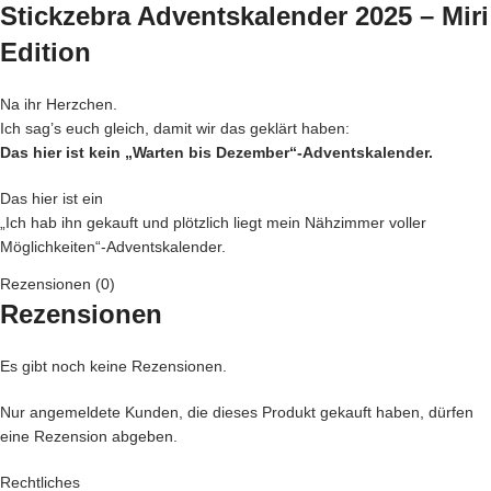
Stickzebra Adventskalender 2025 –
Miri
Edition
Na ihr Herzchen.
Ich sag’s euch gleich, damit wir das geklärt haben:
Das hier ist kein „Warten bis Dezember“-Adventskalender.
Das hier ist ein
„Ich hab ihn gekauft und plötzlich liegt mein Nähzimmer voller
Möglichkeiten“-Adventskalender.
Rezensionen (0)
Ich bin
Miri
.
Rezensionen
Offizielle Weihnachtselfe, Glitzerverantwortliche
und eindeutig diejenige, die beschlossen hat,
dass dieser Adventskalender
viel zu schön war, um verschwunden
Es gibt noch keine Rezensionen.
zu bleiben
.
Nur angemeldete Kunden, die dieses Produkt gekauft haben, dürfen
Also habe ich ein bisschen Weihnachtsmagie verstreut.
eine Rezension abgeben.
Vielleicht auch etwas mehr.
Rechtliches
Man munkelt, es hat geglitzert.