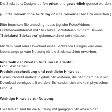
Die Stickzebra Designs dürfen
privat
und
gewerblich
genutzt werden.
Dieser Stickzebra Adventskalender stammt aus dem Jahr 2020.
(Für die
Gewerbliche Nutzung
ist eine
Gewerbelizenz
zu erwerben.
)
Er ist bereits erschienen und vollständig abgeschlossen.
Alle 26 Stickdateien sind sofort nach dem Kauf verfügbar.
Bitte beachten Sie unbedingt, dass jegliche Fotos/Videos in
Printmedien/Internet mit Stickzebra Stickdateien mit dem Hinweis
Kein tägliches Öffnen.
"
Stickdatei Stickzebra
" gekennzeichnet sein müssen.
Kein Warten bis zum 1. Dezember.
Kein „Geduld bitte“.
Mit dem Kauf oder Download eines Stickzebra Designs wird eine
lebenslange private Nutzung für die Stickmaschine erworben.
Du bekommst
alle 26 Motive direkt auf einmal
und kannst sofort lossticken
Innerhalb der Privaten Nutzung ist erlaubt:
egal ob mitten im Sommer
Produktsicherheit
oder mit Kerzenschein und Plätzchenduft.
Produktbeschreibung und rechtliche Hinweise:
Private Nutzung auf einem Produkt, das mit einer Stickmaschine
Dieses Produkt umfasst digitale Stickdateien, die nach dem Kauf per
hergestellt worden ist, oder ein Produkt, das mit einer Stickzebra
Und jetzt hör gut zu.
Download bereitgestellt werden. Es handelt sich um kein physisches
Stickdatei bestickt wurde.
Produkt.
Nutzung auf Produkten, die als Geschenk oder Spende dienen sollen.
Dich erwarten
26 liebevoll digitalisierte Stickmotive
Innerhalb der Privaten Nutzung ist nicht erlaubt:
in echter Stickzebra-Qualität
Wichtige Hinweise zur Nutzung:
mit genau der Mischung aus
Verkauf und verschenken des digitalen Produkts.
süß, kreativ, verspielt und
Die Dateien sind für die Nutzung mit gängigen Stickmaschinen
Verkauf des
Produkts, das mit einer Stickmaschine hergestellt worden
diesem ganz besonderen