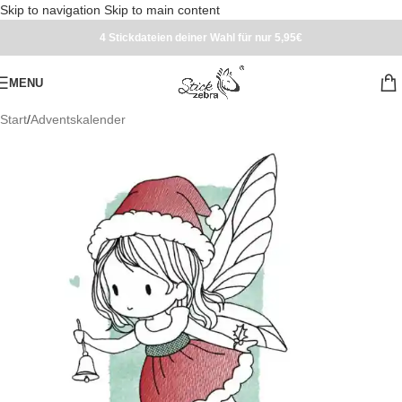
Skip to navigation
Skip to main content
4 Stickdateien deiner Wahl für nur 5,95€
MENU
Start
/
Adventskalender