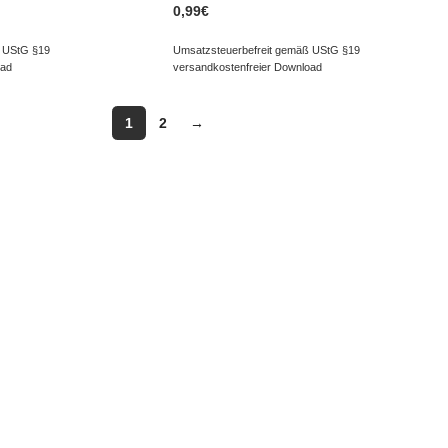
0,99
€
 UStG §19
Umsatzsteuerbefreit gemäß UStG §19
oad
versandkostenfreier Download
1
2
→
ERVICE
INFORMATIONEN
Impressum
Datenschutzerklärung
ter
Liefer- und Zahlungsinformatione
sgalerie
Widerruf
Echtheit von Kundenbewertungen
AGB