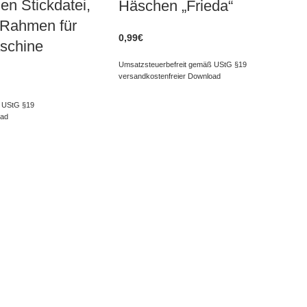
en Stickdatei,
Häschen „Frieda“
 Rahmen für
0,99
€
schine
Umsatzsteuerbefreit gemäß UStG §19
versandkostenfreier Download
 UStG §19
oad