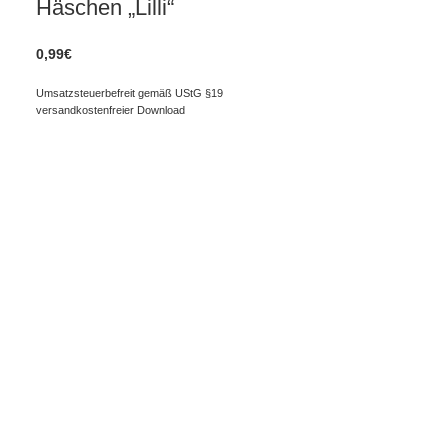
Häschen „Lilli“
0,99
€
Umsatzsteuerbefreit gemäß UStG §19
versandkostenfreier Download