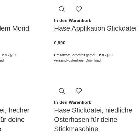
In den Warenkorb
 dem Mond
Hase Applikation Stickdatei
0,99
€
 UStG §19
Umsatzsteuerbefreit gemäß UStG §19
oad
versandkostenfreier Download
In den Warenkorb
i, frecher
Hase Stickdatei, niedliche
ür deine
Osterhasen für deine
e
Stickmaschine