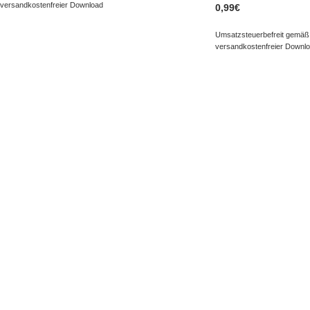
versandkostenfreier Download
0,99
€
Umsatzsteuerbefreit gemäß
versandkostenfreier Downl
NAVIGATION
KUNDENS
Kategorien
Kontakt
Besonderes
FAQ
Paket erstellen
Kundencen
Neuheiten
Inspiration
Bestseller
Buch - Fynn und die magische Feder