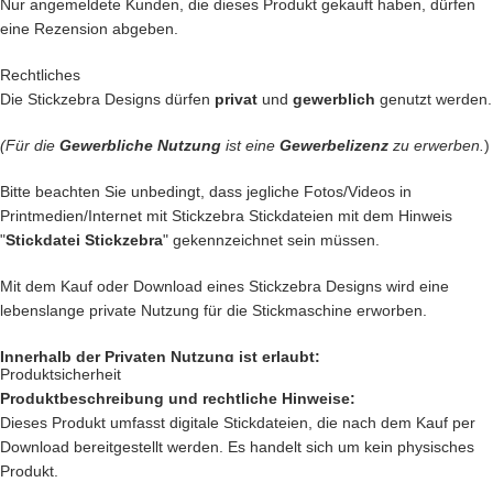
Nur angemeldete Kunden, die dieses Produkt gekauft haben, dürfen
Sicher hast du schon eine tolle Idee und wenn nicht, lass dich von
eine Rezension abgeben.
unseren Vorschlägen inspirieren!
Rechtliches
Die Stickzebra Designs dürfen
privat
und
gewerblich
genutzt werden.
•
Kreative Handtaschen,
in die man sich auf den ersten Blick verliebt
(Für die
Gewerbliche Nutzung
ist eine
Gewerbelizenz
zu erwerben.
)
•
Personalisierte Handtücher,
die echte Unikate werden
Bitte beachten Sie unbedingt, dass jegliche Fotos/Videos in
Printmedien/Internet mit Stickzebra Stickdateien mit dem Hinweis
•
Bezaubernde Kinderkleidung,
die kleine Herzen höher schlagen
"
Stickdatei Stickzebra
" gekennzeichnet sein müssen.
lässt
Mit dem Kauf oder Download eines Stickzebra Designs wird eine
•
Individuell gestaltete Heimtextilien,
die deinem Zuhause eine
lebenslange private Nutzung für die Stickmaschine erworben.
persönliche Note verleihen
Innerhalb der Privaten Nutzung ist erlaubt:
Produktsicherheit
•
Geschenke,
die von Herzen kommen und in Erinnerung bleiben
Produktbeschreibung und rechtliche Hinweise:
Private Nutzung auf einem Produkt, das mit einer Stickmaschine
Dieses Produkt umfasst digitale Stickdateien, die nach dem Kauf per
hergestellt worden ist, oder ein Produkt, das mit einer Stickzebra
Download bereitgestellt werden. Es handelt sich um kein physisches
Stickdatei bestickt wurde.
Mit dieser Stickdatei holst du dir ein einzigartiges Motiv in dein
Produkt.
Nutzung auf Produkten, die als Geschenk oder Spende dienen sollen.
Nähzimmer, denn du und dein kreatives Reich verdienen einen echten