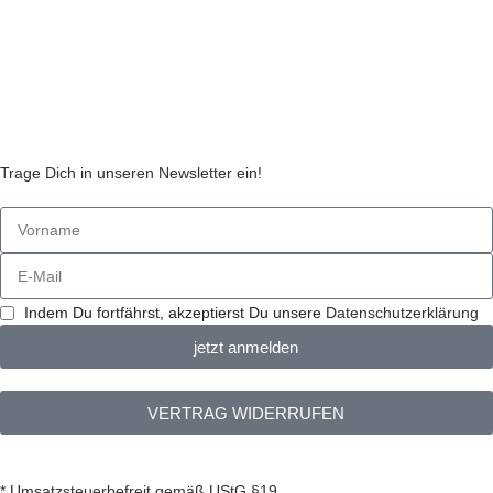
AGB
Streitbeilegungsstelle
Cookie Einstellungen
Stickzebras
Trage Dich in unseren Newsletter ein!
Indem Du fortfährst, akzeptierst Du unsere
Datenschutzerklärung
jetzt anmelden
VERTRAG WIDERRUFEN
* Umsatzsteuerbefreit gemäß UStG §19