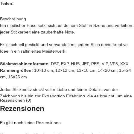
Teilen:
Beschreibung
Ein niedlicher Hase setzt sich auf deinem Stoff in Szene und verleihen
jeder Stickarbeit eine zauberhafte Note.
Er ist schnell gestickt und verwandelt mit jedem Stich deine kreative
Idee in ein raffiniertes Meisterwerk
Stickmaschinenformate:
DST, EXP, HUS, JEF, PES, VIP, VP3, XXX
Rahmengrößen:
10×10 cm, 12×12 cm, 13×18 cm, 14×20 cm, 15×24
cm, 16×26 cm
Jedes Stickmotiv steckt voller Liebe und feiner Details, von der
Zeichnung bis hin zur Extraportion Erfahrung, die es braucht, um eine
Rezensionen (0)
Stickdatei perfekt zu digitalisieren. Erst wenn sie dann den Probestick
Rezensionen
gemeistert hat, darf sie zu dir wandern, denn dein Stickprojekt verdient
nur das Allerbeste.
Es gibt noch keine Rezensionen.
Du fragst dich, wo dein neues Motiv am besten wirkt?