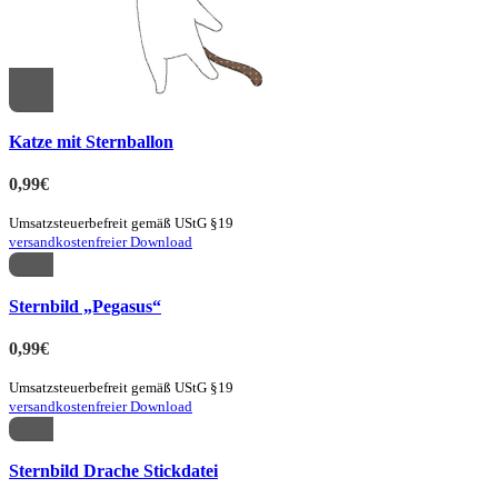
Quick view
Katze mit Sternballon
zur Merkliste hinzufügen
0,99
€
Umsatzsteuerbefreit gemäß UStG §19
versandkostenfreier Download
Quick view
Sternbild „Pegasus“
zur Merkliste hinzufügen
0,99
€
Umsatzsteuerbefreit gemäß UStG §19
versandkostenfreier Download
Quick view
Sternbild Drache Stickdatei
zur Merkliste hinzufügen