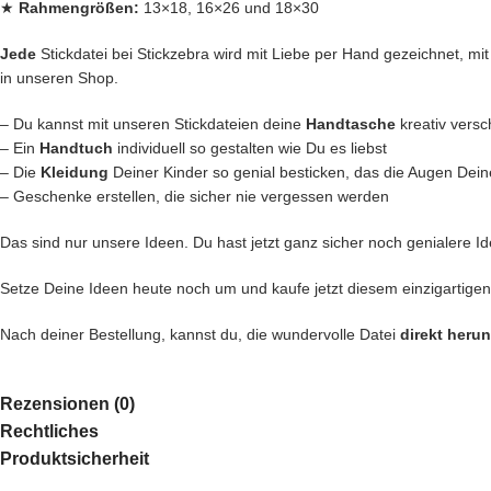
★
Rahmengrößen:
13×18, 16×26 und 18×30
Jede
Stickdatei bei Stickzebra wird mit Liebe per Hand gezeichnet, mit H
in unseren Shop.
– Du kannst mit unseren Stickdateien deine
Handtasche
kreativ vers
– Ein
Handtuch
individuell so gestalten wie Du es liebst
– Die
Kleidung
Deiner Kinder so genial besticken, das die Augen Dein
– Geschenke erstellen, die sicher nie vergessen werden
Das sind nur unsere Ideen. Du hast jetzt ganz sicher noch genialere Id
Setze Deine Ideen heute noch um und kaufe jetzt diesem einzigartige
Nach deiner Bestellung, kannst du, die wundervolle Datei
direkt heru
Rezensionen (0)
Rechtliches
Produktsicherheit