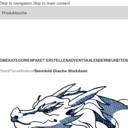
Skip to navigation
Skip to main content
OME
KATEGORIEN
PAKET ERSTELLEN
ADVENTSKALENDER
NEUHEITEN
Start
/
Tiere
/
Andere
/
Sternbild Drache Stickdatei