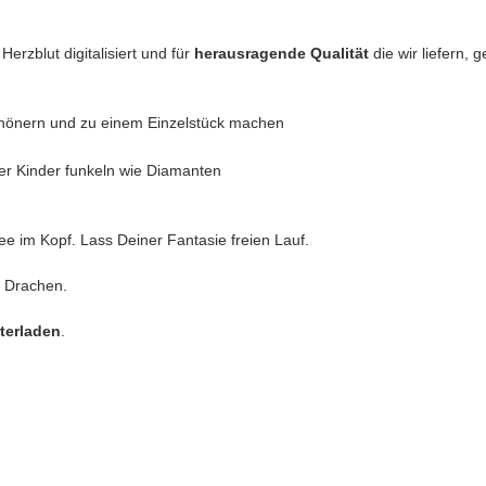
erzblut digitalisiert und für
herausragende Qualität
die wir liefern,
chönern und zu einem Einzelstück machen
er Kinder funkeln wie Diamanten
ee im Kopf. Lass Deiner Fantasie freien Lauf.
n Drachen.
nterladen
.