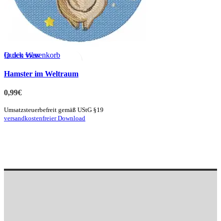
Quick view
In den Warenkorb
zur Merkliste hinzufügen
Hamster im Weltraum
0,99
€
Umsatzsteuerbefreit gemäß UStG §19
versandkostenfreier Download