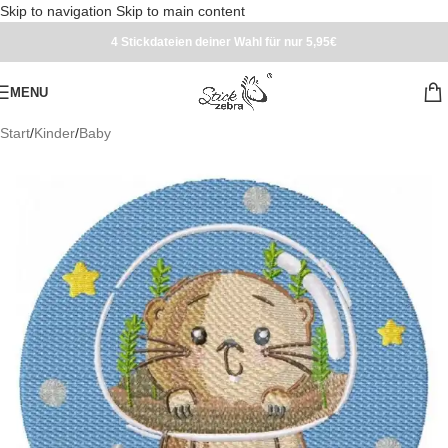
Skip to navigation
Skip to main content
4 Stickdateien deiner Wahl für nur 5,95€
MENU
Start
/
Kinder
/
Baby