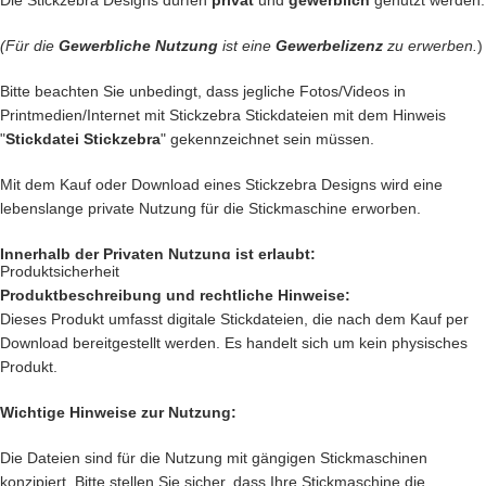
Die Stickzebra Designs dürfen
privat
und
gewerblich
genutzt werden.
Kinderaugen zum glitzern bringen
(Für die
Gewerbliche Nutzung
ist eine
Gewerbelizenz
zu erwerben.
)
… kreiere
Geschenke
die einzigartig sind und nie vergessen werden.
Bitte beachten Sie unbedingt, dass jegliche Fotos/Videos in
… schenke
Jacken, Hemden, Kissen, Taschen
und vieles mehr
Printmedien/Internet mit Stickzebra Stickdateien mit dem Hinweis
einen zauberhaften Look mit Deiner
Kreativität.
"
Stickdatei Stickzebra
" gekennzeichnet sein müssen.
Das sind nur unsere
Ideen
. Du hast jetzt ganz sicher noch genialere
Mit dem Kauf oder Download eines Stickzebra Designs wird eine
Idee im Kopf. Lass Deiner Fantasie freien Lauf.
lebenslange private Nutzung für die Stickmaschine erworben.
Setze Deine Ideen heute noch um und kaufe jetzt
diesen süßen
Innerhalb der Privaten Nutzung ist erlaubt:
Hamster.
Produktsicherheit
Produktbeschreibung und rechtliche Hinweise:
Private Nutzung auf einem Produkt, das mit einer Stickmaschine
Nach deiner Bestellung, kannst Du die wundervolle Datei
direkt
Dieses Produkt umfasst digitale Stickdateien, die nach dem Kauf per
hergestellt worden ist, oder ein Produkt, das mit einer Stickzebra
herunterladen
.
Download bereitgestellt werden. Es handelt sich um kein physisches
Stickdatei bestickt wurde.
Produkt.
Nutzung auf Produkten, die als Geschenk oder Spende dienen sollen.
Innerhalb der Privaten Nutzung ist nicht erlaubt:
Wichtige Hinweise zur Nutzung:
Verkauf und verschenken des digitalen Produkts.
Die Dateien sind für die Nutzung mit gängigen Stickmaschinen
Verkauf des
Produkts, das mit einer Stickmaschine hergestellt worden
konzipiert. Bitte stellen Sie sicher, dass Ihre Stickmaschine die