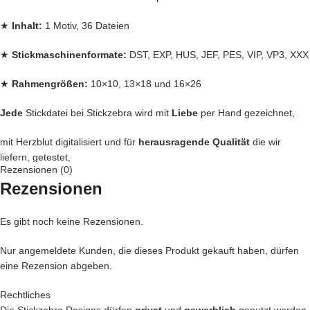
★
Inhalt:
1 Motiv, 36 Dateien
★
Stickmaschinenformate:
DST, EXP, HUS, JEF, PES, VIP, VP3, XXX
★
Rahmengrößen:
10×10, 13×18 und 16×26
Jede
Stickdatei bei Stickzebra wird mit
Liebe
per Hand gezeichnet,
mit Herzblut digitalisiert und für
herausragende Qualität
die wir
liefern, getestet,
Rezensionen (0)
Rezensionen
Denn bei uns kommen nur die
BESTEN
Dateien in unseren Shop.
Du kannst mit unseren Stickdateien deine
Handtasche
kreativ
Es gibt noch keine Rezensionen.
verschönern und zu einem Einzelstück machen
Nur angemeldete Kunden, die dieses Produkt gekauft haben, dürfen
… oder vielleicht ein
Handtuch
individuell so gestalten wie Du es
eine Rezension abgeben.
liebst?
Rechtliches
… auch die
Kleidung
Deiner Kinder kannst Du besticken und damit