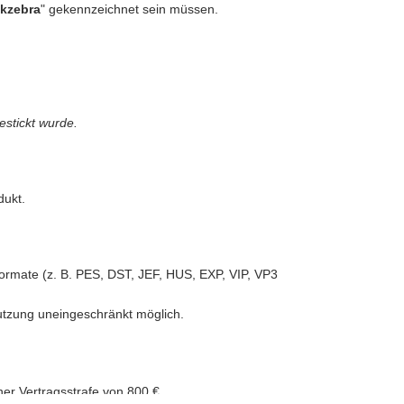
ckzebra
" gekennzeichnet sein müssen.
estickt wurde.
dukt.
iformate (z. B. PES, DST, JEF, HUS, EXP, VIP, VP3
Nutzung uneingeschränkt möglich.
aller Art.
ner Vertragsstrafe von 800 €.