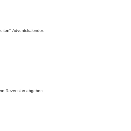
keiten“-Adventskalender.
u bleiben
.
eine Rezension abgeben.