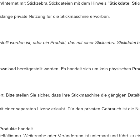
n/Internet mit Stickzebra Stickdateien mit dem Hinweis "
Stickdatei Sti
slange private Nutzung für die Stickmaschine erworben.
llt worden ist, oder ein Produkt, das mit einer Stickzebra Stickdatei b
ownload bereitgestellt werden. Es handelt sich um kein physisches Pro
t, oder ein Produkt, das mit einer Stickzebra Stickdatei bestickt wurde.
t. Bitte stellen Sie sicher, dass Ihre Stickmaschine die gängigen Date
 uns gezwungen, anwaltlich dagegen vorzugehen.
mit einer separaten Lizenz erlaubt. Für den privaten Gebrauch ist die 
antwortung und Stickzebra übernimmt keinerlei Haftung für Schäden in 
Produkte handelt.
ielfältigung, Weitergabe oder Veränderung ist untersagt und führt zu ei
erworbenen digitalen Produkte von
Stickzebra
.