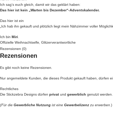
Ich sag’s euch gleich, damit wir das geklärt haben:
Das hier ist kein „Warten bis Dezember“-Adventskalender.
Das hier ist ein
„Ich hab ihn gekauft und plötzlich liegt mein Nähzimmer voller Möglich
Ich bin
Miri
.
Offizielle Weihnachtselfe, Glitzerverantwortliche
und eindeutig diejenige, die beschlossen hat,
Rezensionen (0)
dass dieser Adventskalender
viel zu schön war, um verschwunden z
Rezensionen
Also habe ich ein bisschen Weihnachtsmagie verstreut.
Es gibt noch keine Rezensionen.
Vielleicht auch etwas mehr.
Man munkelt, es hat geglitzert.
Nur angemeldete Kunden, die dieses Produkt gekauft haben, dürfen 
Dieser Stickzebra Adventskalender stammt aus dem Jahr 2020.
Rechtliches
Er ist bereits erschienen und vollständig abgeschlossen.
Die Stickzebra Designs dürfen
privat
und
gewerblich
genutzt werden.
Alle 26 Stickdateien sind sofort nach dem Kauf verfügbar.
(Für die
Gewerbliche Nutzung
ist eine
Gewerbelizenz
zu erwerben.
)
Kein tägliches Öffnen.
Kein Warten bis zum 1. Dezember.