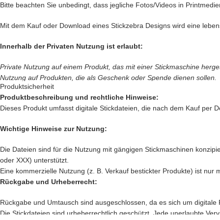
Bitte beachten Sie unbedingt, dass jegliche Fotos/Videos in Printmedie
Kein „Geduld bitte“.
Mit dem Kauf oder Download eines Stickzebra Designs wird eine leben
Du bekommst
alle 26 Motive direkt auf einmal
und kannst sofort lossticken
Innerhalb der Privaten Nutzung ist erlaubt:
egal ob mitten im Sommer
oder mit Kerzenschein und Plätzchenduft.
Private Nutzung auf einem Produkt, das mit einer Stickmaschine hergeste
Nutzung auf Produkten, die als Geschenk oder Spende dienen sollen.
Und jetzt hör gut zu.
Produktsicherheit
Innerhalb der Privaten Nutzung ist nicht erlaubt:
Produktbeschreibung und rechtliche Hinweise:
Dich erwarten
26 liebevoll digitalisierte Stickmotive
Dieses Produkt umfasst digitale Stickdateien, die nach dem Kauf per D
Verkauf und verschenken des digitalen Produkts.
in echter Stickzebra-Qualität
Verkauf des
Produkts, das mit einer Stickmaschine hergestellt worden is
mit genau der Mischung aus
Wichtige Hinweise zur Nutzung:
Sämtliche Änderungen an den Stickdateien sind verboten.
süß, kreativ, verspielt und
Nutzung des Designs für jegliche andere Maschinen wie z. B. Plotter.
diesem ganz besonderen
Die Dateien sind für die Nutzung mit gängigen Stickmaschinen konzipier
Sollten Sie gegen unsere Nutzungsbedingungen verstoßen, sehen wir
„Oh nein, jetzt brauche ich noch mehr Stoff“-Gefühl.
oder XXX) unterstützt.
Eine kommerzielle Nutzung (z. B. Verkauf bestickter Produkte) ist nur 
Sämtliche Verwendung unserer Stickzebradesigns erfolgt in eigener Ver
Du kannst damit
Rückgabe und Urheberrecht:
Taschen verzaubern
Für die Gewerbliche Nutzung ist eine Gewerbelizenz zu erwerben.
Handtücher personalisieren
Rückgabe und Umtausch sind ausgeschlossen, da es sich um digitale 
Kleidung besticken
Die Stickdateien sind urheberrechtlich geschützt. Jede unerlaubte Verv
Die Gewerbelizenz ermöglicht die
gewerbliche Nutzung
der separat 