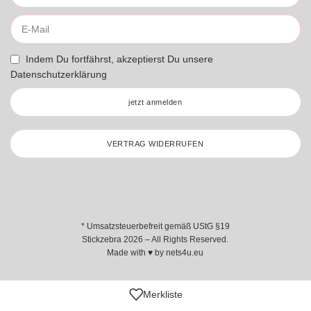
Indem Du fortfährst, akzeptierst Du unsere
Datenschutzerklärung
jetzt anmelden
VERTRAG WIDERRUFEN
* Umsatzsteuerbefreit gemäß UStG §19
Stickzebra 2026 – All Rights Reserved.
Made with ♥ by
nets4u.eu
Merkliste