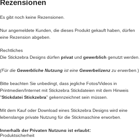
Rezensionen
mit Herzblut digitalisiert und für
herausragende Qualität
die wir
liefern, getestet,
Es gibt noch keine Rezensionen.
den bei uns kommen nur die
BESTEN
Dateien in unseren Shop.
Nur angemeldete Kunden, die dieses Produkt gekauft haben, dürfen
eine Rezension abgeben.
Du kannst mit unseren Stickdateien deine
Handtasche
kreativ
verschönern und zu einem Einzelstück machen
Rechtliches
… oder vielleicht ein
Handtuch
individuell so gestalten wie Du es
Die Stickzebra Designs dürfen
privat
und
gewerblich
genutzt werden.
liebst?
… auch die
Kleidung
Deiner Kinder kannst Du besticken und damit
(Für die
Gewerbliche Nutzung
ist eine
Gewerbelizenz
zu erwerben.
)
Kinderaugen zum glitzern bringen
… kreiere
Geschenke
die einzigartig sind und nie vergessen werden.
Bitte beachten Sie unbedingt, dass jegliche Fotos/Videos in
… schenke
Jacken, Hemden, Kissen, Taschen
und vieles mehr
Printmedien/Internet mit Stickzebra Stickdateien mit dem Hinweis
einen zauberhaften Look mit Deiner
Kreativität.
"
Stickdatei Stickzebra
" gekennzeichnet sein müssen.
Das sind nur unsere
Ideen
. Du hast jetzt ganz sicher noch genialere
Mit dem Kauf oder Download eines Stickzebra Designs wird eine
Idee im Kopf. Lass Deiner Fantasie freien Lauf.
lebenslange private Nutzung für die Stickmaschine erworben.
Setze Deine Ideen heute noch um und kaufe jetzt diese hübsche
Pfote.
Innerhalb der Privaten Nutzung ist erlaubt:
Produktsicherheit