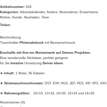
Artikelnummer:
626
Kategorien:
Adventskalender
,
Andere
,
Besonderes
,
Erwachsene
Motive
,
Hunde
,
Neuheiten
,
Tiere
Teilen:
Beschreibung
Traumhafter
Pfotenabdruck
mit Blumenschmuck.
Erschaffe mit Ihm ein Meisterwerk auf Deinen Projekten.
Eine wundervolle Stickdatei, perfekt geeignet
für die
kreative
Umsetzung
Deiner Ideen
.
★
Inhalt:
1 Motiv, 36 Dateien
★
Stickmaschinenformate:
DST, EXP, HUS, JEF, PES, VIP, VP3, XXX
★
Rahmengrößen:
10×10, 13×18, 14×20, 15×24 und 16×26.
Rezensionen (0)
Jede
Stickdatei bei Stickzebra wird mit
Liebe
per Hand gezeichnet,