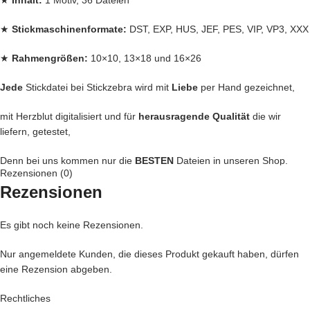
★
Inhalt:
1 Motiv, 36 Dateien
★
Stickmaschinenformate:
DST, EXP, HUS, JEF, PES, VIP, VP3, XXX
★
Rahmengrößen:
10×10, 13×18 und 16×26
Jede
Stickdatei bei Stickzebra wird mit
Liebe
per Hand gezeichnet,
mit Herzblut digitalisiert und für
herausragende Qualität
die wir
liefern, getestet,
Denn bei uns kommen nur die
BESTEN
Dateien in unseren Shop.
Rezensionen (0)
Rezensionen
Du kannst mit unseren Stickdateien deine
Handtasche
kreativ
verschönern und zu einem Einzelstück machen
Es gibt noch keine Rezensionen.
… oder vielleicht ein
Handtuch
individuell so gestalten wie Du es
liebst?
Nur angemeldete Kunden, die dieses Produkt gekauft haben, dürfen
eine Rezension abgeben.
… auch die
Kleidung
Deiner Kinder kannst Du besticken und damit
Kinderaugen zum glitzern bringen
Rechtliches