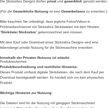
Die Stickzebra Designs dürfen
privat
und
gewerblich
genutzt werden.
… kreiere
Geschenke
die einzigartig sind und nie vergessen werden.
(Für die
Gewerbliche Nutzung
ist eine
Gewerbelizenz
zu erwerben.
)
… schenke
Jacken, Hemden, Kissen, Taschen
und vieles mehr
einen zauberhaften Look mit Deiner
Kreativität.
Bitte beachten Sie unbedingt, dass jegliche Fotos/Videos in
Printmedien/Internet mit Stickzebra Stickdateien mit dem Hinweis
Das sind nur unsere
Ideen
. Du hast jetzt ganz sicher noch genialere
"
Stickdatei Stickzebra
" gekennzeichnet sein müssen.
Idee im Kopf. Lass Deiner Fantasie freien Lauf.
Mit dem Kauf oder Download eines Stickzebra Designs wird eine
Setze Deine Ideen heute noch um und kaufe jetzt
diesen tollen
lebenslange private Nutzung für die Stickmaschine erworben.
Eisbär.
Innerhalb der Privaten Nutzung ist erlaubt:
Nach deiner Bestellung, kannst Du, die wundervolle Datei
direkt
Produktsicherheit
herunterladen
.
Produktbeschreibung und rechtliche Hinweise:
Private Nutzung auf einem Produkt, das mit einer Stickmaschine
Dieses Produkt umfasst digitale Stickdateien, die nach dem Kauf per
hergestellt worden ist, oder ein Produkt, das mit einer Stickzebra
Download bereitgestellt werden. Es handelt sich um kein physisches
Stickdatei bestickt wurde.
Produkt.
Nutzung auf Produkten, die als Geschenk oder Spende dienen sollen.
Innerhalb der Privaten Nutzung ist nicht erlaubt:
Wichtige Hinweise zur Nutzung:
Verkauf und verschenken des digitalen Produkts.
Die Dateien sind für die Nutzung mit gängigen Stickmaschinen
Verkauf des
Produkts, das mit einer Stickmaschine hergestellt worden