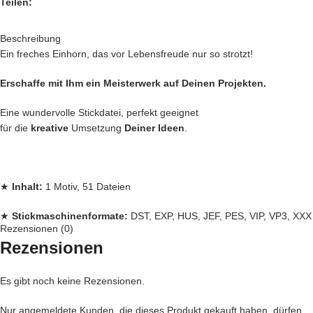
Teilen:
Beschreibung
Ein freches Einhorn, das vor Lebensfreude nur so strotzt!
Erschaffe mit Ihm ein Meisterwerk auf Deinen Projekten.
Eine wundervolle Stickdatei, perfekt geeignet
für die
kreative
Umsetzung
Deiner Ideen
.
★
Inhalt:
1 Motiv, 51 Dateien
★
Stickmaschinenformate:
DST, EXP, HUS, JEF, PES, VIP, VP3, XXX
Rezensionen (0)
Rezensionen
★
Rahmengrößen:
13×18, 16×26, 18×30, 20×30
Es gibt noch keine Rezensionen.
Jede
Stickdatei bei Stickzebra wird mit
Liebe
per Hand gezeichnet,
Nur angemeldete Kunden, die dieses Produkt gekauft haben, dürfen