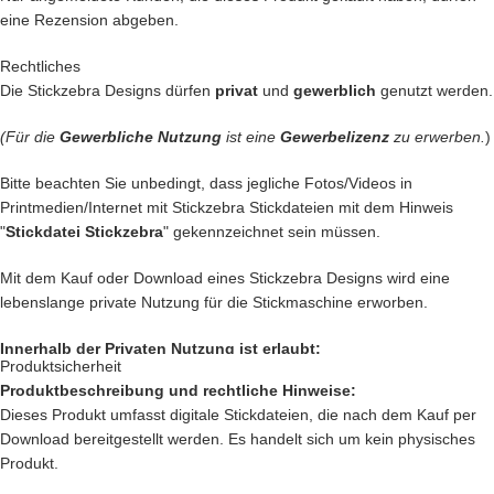
eine Rezension abgeben.
mit Herzblut digitalisiert und für
herausragende Qualität
die wir
liefern getestet.
Rechtliches
Die Stickzebra Designs dürfen
privat
und
gewerblich
genutzt werden.
Denn bei uns kommen nur die
BESTEN
Dateien in unseren Shop.
(Für die
Gewerbliche Nutzung
ist eine
Gewerbelizenz
zu erwerben.
)
Du kannst mit unseren Stickdateien deine
Handtasche
kreativ
verschönern und zu einem Einzelstück machen.
Bitte beachten Sie unbedingt, dass jegliche Fotos/Videos in
Printmedien/Internet mit Stickzebra Stickdateien mit dem Hinweis
… oder vielleicht ein
Handtuch
individuell so gestalten wie Du es
"
Stickdatei Stickzebra
" gekennzeichnet sein müssen.
liebst?
Mit dem Kauf oder Download eines Stickzebra Designs wird eine
… auch die
Kleidung
Deiner Kinder kannst Du besticken und damit
lebenslange private Nutzung für die Stickmaschine erworben.
Kinderaugen zum glitzern bringen
Innerhalb der Privaten Nutzung ist erlaubt:
… kreiere
Geschenke
die einzigartig sind und nie vergessen werden.
Produktsicherheit
Produktbeschreibung und rechtliche Hinweise:
Private Nutzung auf einem Produkt, das mit einer Stickmaschine
… schenke
Jacken, Hemden, Kissen, Taschen
und vieles mehr
Dieses Produkt umfasst digitale Stickdateien, die nach dem Kauf per
hergestellt worden ist, oder ein Produkt, das mit einer Stickzebra
einen zauberhaften Look mit Deiner
Kreativität.
Download bereitgestellt werden. Es handelt sich um kein physisches
Stickdatei bestickt wurde.
Produkt.
Nutzung auf Produkten, die als Geschenk oder Spende dienen sollen.
Das sind nur unsere
Ideen
. Du hast jetzt ganz sicher noch eine
Innerhalb der Privaten Nutzung ist nicht erlaubt: