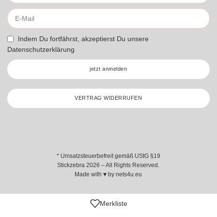
Indem Du fortfährst, akzeptierst Du unsere
Datenschutzerklärung
jetzt anmelden
VERTRAG WIDERRUFEN
* Umsatzsteuerbefreit gemäß UStG §19
Stickzebra 2026 – All Rights Reserved.
Made with ♥ by
nets4u.eu
Merkliste