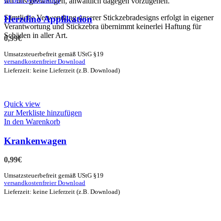
wir uns gezwungen, anwaltlich dagegen vorzugehen.
Sämtliche Verwendung unserer Stickzebradesigns erfolgt in eigener
Herzdino Applikation
Verantwortung und Stickzebra übernimmt keinerlei Haftung für
Schäden in aller Art.
0,99
€
Umsatzsteuerbefreit gemäß UStG §19
versandkostenfreier Download
Lieferzeit: keine Lieferzeit (z.B. Download)
Quick view
zur Merkliste hinzufügen
In den Warenkorb
Krankenwagen
0,99
€
Umsatzsteuerbefreit gemäß UStG §19
versandkostenfreier Download
Lieferzeit: keine Lieferzeit (z.B. Download)