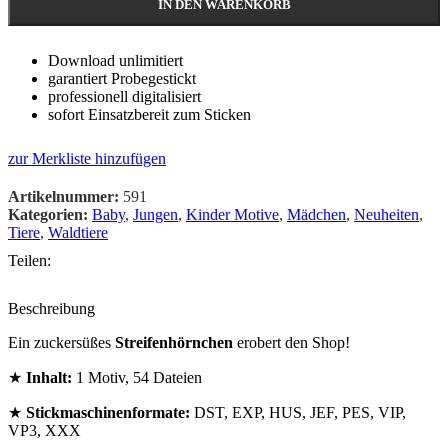
IN DEN WARENKORB
Download unlimitiert
garantiert Probegestickt
professionell digitalisiert
sofort Einsatzbereit zum Sticken
zur Merkliste hinzufügen
Artikelnummer:
591
Kategorien:
Baby
,
Jungen
,
Kinder Motive
,
Mädchen
,
Neuheiten
,
Tiere
,
Waldtiere
Teilen:
Beschreibung
Ein zuckersüßes
Streifenhörnchen
erobert den Shop!
★
Inhalt:
1 Motiv, 54 Dateien
★
Stickmaschinenformate:
DST, EXP, HUS, JEF, PES, VIP,
VP3, XXX