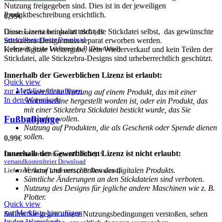
Nutzung freigegeben sind. Dies ist in der jeweiligen
Produktbeschreibung ersichtlich.
0,99
€
Diese Lizenz beinhaltet nicht die Stickdatei selbst, das gewünschte
Umsatzsteuerbefreit gemäß UStG §19
versandkostenfreier Download
Stickzebra-Design muss separat erworben werden.
Lieferzeit: keine Lieferzeit (z.B. Download)
Keine digitale Weitergabe, kein Wiederverkauf und kein Teilen der
Stickdatei, alle Stickzebra-Designs sind urheberrechtlich geschützt.
Innerhalb der Gewerblichen Lizenz ist erlaubt:
Quick view
zur Merkliste hinzufügen
Gewerbliche Nutzung auf einem Produkt, das mit einer
In den Warenkorb
Stickmaschine hergestellt worden ist, oder ein Produkt, das
mit einer Stickzebra Stickdatei bestickt wurde, das Sie
Fußballjunge
verkaufen wollen.
Nutzung auf Produkten, die als Geschenk oder Spende dienen
sollen.
0,99
€
Innerhalb der Gewerblichen Lizenz ist nicht erlaubt:
Umsatzsteuerbefreit gemäß UStG §19
versandkostenfreier Download
Verkauf und verschenken des digitalen Produkts.
Lieferzeit: keine Lieferzeit (z.B. Download)
Sämtliche Änderungen an den Stickdateien sind verboten.
Nutzung des Designs für jegliche andere Maschinen wie z. B.
Plotter.
Quick view
zur Merkliste hinzufügen
Sollten Sie gegen unsere Nutzungsbedingungen verstoßen, sehen
In den Warenkorb