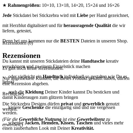
★
Rahmengrößen:
10×10, 13×18, 14×20, 15×24 und 16×26
Jede
Stickdatei bei Stickzebra wird mit
Liebe
per Hand gezeichnet,
mit Herzblut digitalisiert und für
herausragende Qualität
die wir
liefern, getestet,
Denn bei uns kommen nur die
BESTEN
Dateien in unseren Shop.
Rezensionen (0)
Rezensionen
Du kannst mit unseren Stickdateien deine
Handtasche
kreativ
verschönern und zu einem Einzelstück machen
Es gibt noch keine Rezensionen.
… oder vielleicht ein
Handtuch
individuell so gestalten wie Du es
Nur angemeldete Kunden, die dieses Produkt gekauft haben, dürfen
liebst?
eine Rezension abgeben.
… auch die
Kleidung
Deiner Kinder kannst Du besticken und
Rechtliches
damit Kinderaugen zum glitzern bringen
Die Stickzebra Designs dürfen
privat
und
gewerblich
genutzt
… kreiere
Geschenke
die einzigartig sind und nie vergessen
werden.
werden.
(Für die
Gewerbliche Nutzung
ist eine
Gewerbelizenz
zu
… schenke
Jacken, Hemden, Kissen, Taschen
und vieles mehr
erwerben.
)
einen zauberhaften Look mit Deiner
Kreativität.