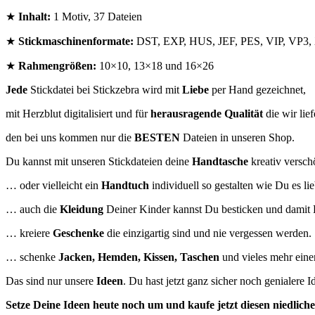
★
Inhalt:
1 Motiv, 37 Dateien
★
Stickmaschinenformate:
DST, EXP, HUS, JEF, PES, VIP, VP3
★
Rahmengrößen:
10×10, 13×18 und 16×26
Jede
Stickdatei bei Stickzebra wird mit
Liebe
per Hand gezeichnet,
mit Herzblut digitalisiert und für
herausragende Qualität
die wir lief
den bei uns kommen nur die
BESTEN
Dateien in unseren Shop.
Du kannst mit unseren Stickdateien deine
Handtasche
kreativ versc
… oder vielleicht ein
Handtuch
individuell so gestalten wie Du es lie
… auch die
Kleidung
Deiner Kinder kannst Du besticken und damit 
… kreiere
Geschenke
die einzigartig sind und nie vergessen werden.
… schenke
Jacken, Hemden, Kissen, Taschen
und vieles mehr eine
Das sind nur unsere
Ideen
. Du hast jetzt ganz sicher noch genialere 
Setze Deine Ideen heute noch um und kaufe jetzt
diesen niedlich