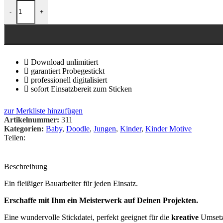
-
+
Download unlimitiert
garantiert Probegestickt
professionell digitalisiert
sofort Einsatzbereit zum Sticken
zur Merkliste hinzufügen
Artikelnummer:
311
Kategorien:
Baby
,
Doodle
,
Jungen
,
Kinder
,
Kinder Motive
Teilen:
Beschreibung
Ein fleißiger Bauarbeiter für jeden Einsatz.
Erschaffe mit Ihm ein Meisterwerk auf Deinen Projekten.
Eine wundervolle Stickdatei, perfekt geeignet für die
kreative
Umset