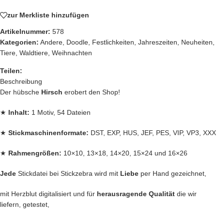
zur Merkliste hinzufügen
Artikelnummer:
578
Kategorien:
Andere
,
Doodle
,
Festlichkeiten
,
Jahreszeiten
,
Neuheiten
,
Tiere
,
Waldtiere
,
Weihnachten
Teilen:
Beschreibung
Der hübsche
Hirsch
erobert den Shop!
★
Inhalt:
1 Motiv, 54 Dateien
★
Stickmaschinenformate:
DST, EXP, HUS, JEF, PES, VIP, VP3, XXX
★
Rahmengrößen:
10×10, 13×18, 14×20, 15×24 und 16×26
Jede
Stickdatei bei Stickzebra wird mit
Liebe
per Hand gezeichnet,
mit Herzblut digitalisiert und für
herausragende Qualität
die wir
liefern, getestet,