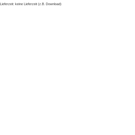
Lieferzeit: keine Lieferzeit (z.B. Download)
NAVIGATION
Kategorien
Besonderes
Paket erstellen
Neuheiten
Bestseller
Buch - Fynn und die magische Feder
KUNDENSERVICE
Kontakt
FAQ