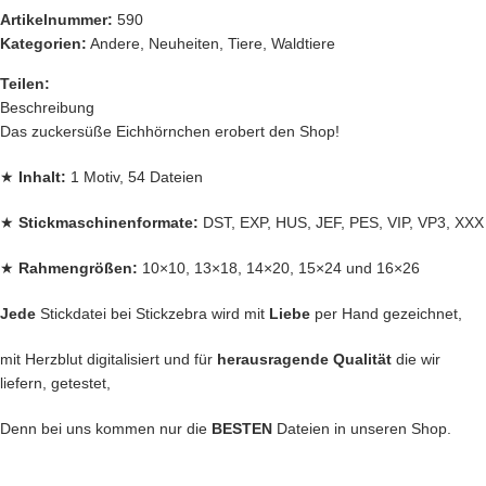
Artikelnummer:
590
Kategorien:
Andere
,
Neuheiten
,
Tiere
,
Waldtiere
Teilen:
Beschreibung
Das zuckersüße Eichhörnchen erobert den Shop!
★
Inhalt:
1 Motiv, 54 Dateien
★
Stickmaschinenformate:
DST, EXP, HUS, JEF, PES, VIP, VP3, XXX
★
Rahmengrößen:
10×10, 13×18, 14×20, 15×24 und 16×26
Jede
Stickdatei bei Stickzebra wird mit
Liebe
per Hand gezeichnet,
mit Herzblut digitalisiert und für
herausragende Qualität
die wir
liefern, getestet,
Denn bei uns kommen nur die
BESTEN
Dateien in unseren Shop.