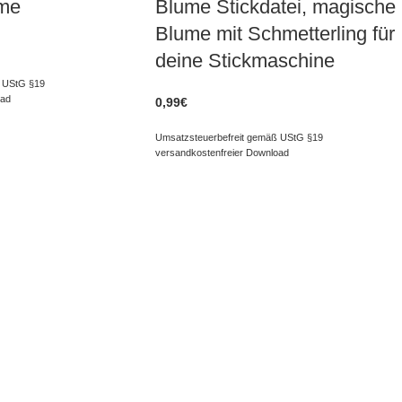
me
Blume Stickdatei, magische
Blume mit Schmetterling für
deine Stickmaschine
 UStG §19
oad
0,99
€
Umsatzsteuerbefreit gemäß UStG §19
versandkostenfreier Download