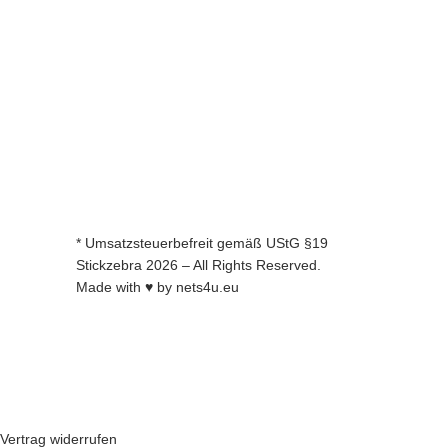
Neuheiten
Inspiration
Bestseller
Buch - Fynn und die magische Feder
* Umsatzsteuerbefreit gemäß UStG §19
Stickzebra 2026 – All Rights Reserved.
Made with ♥ by
nets4u.eu
Vertrag widerrufen