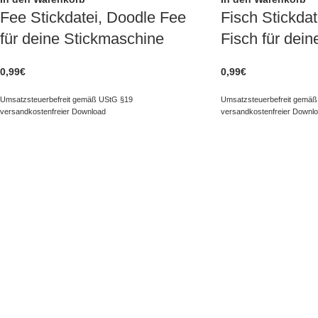
Fee Stickdatei, Doodle Fee
Fisch Stickdat
für deine Stickmaschine
Fisch für dei
0,99
€
0,99
€
Umsatzsteuerbefreit gemäß UStG §19
Umsatzsteuerbefreit gemäß
versandkostenfreier Download
versandkostenfreier Downl
NAVIGATION
KUNDENS
Kategorien
Kontakt
Besonderes
FAQ
Paket erstellen
Kundencen