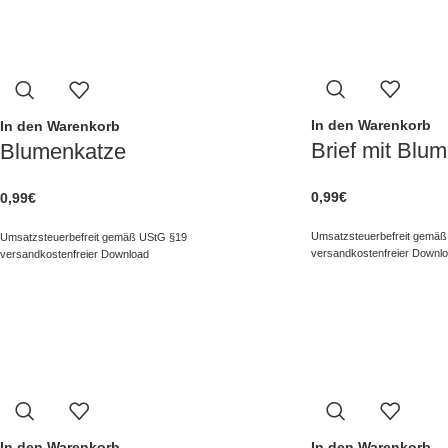
In den Warenkorb
In den Warenkorb
Brief mit Blum
Blumenkatze
0,99
€
0,99
€
Umsatzsteuerbefreit gemäß
Umsatzsteuerbefreit gemäß UStG §19
versandkostenfreier Downl
versandkostenfreier Download
In den Warenkorb
In den Warenkorb