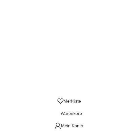
sgalerie
Widerruf
Echtheit von Kundenbewertungen
AGB
Streitbeilegungsstelle
Cookie Einstellungen
Stickzebras
Merkliste
Warenkorb
Mein Konto