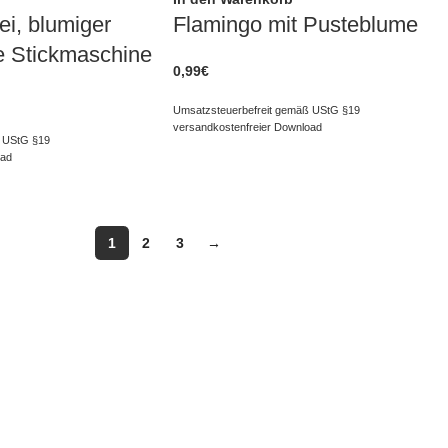
ei, blumiger
Flamingo mit Pusteblume
ne Stickmaschine
0,99
€
Umsatzsteuerbefreit gemäß UStG §19
versandkostenfreier Download
 UStG §19
oad
1
2
3
→
ERVICE
INFORMATIONEN
Impressum
Datenschutzerklärung
ter
Liefer- und Zahlungsinformatione