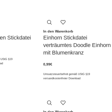
In den Warenkorb
en Stickdatei
Einhorn Stickdatei
verträumtes Doodle Einhorn
mit Blumenkranz
 UStG §19
oad
0,99
€
Umsatzsteuerbefreit gemäß UStG §19
versandkostenfreier Download
In den Warenkorb