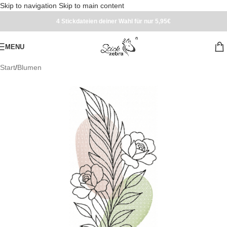
Skip to navigation
Skip to main content
4 Stickdateien deiner Wahl für nur 5,95€
MENU
Start
/
Blumen