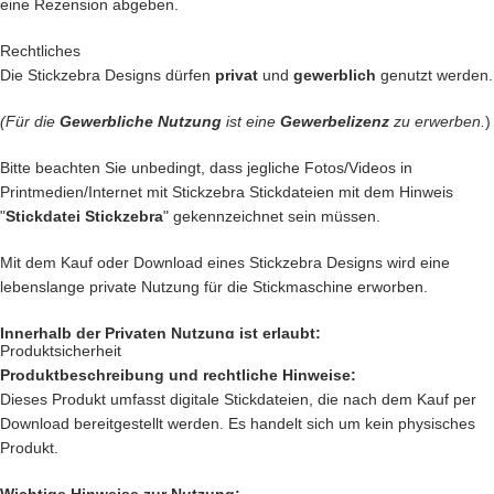
unseren Vorschlägen inspirieren!
eine Rezension abgeben.
Rechtliches
Die Stickzebra Designs dürfen
privat
und
gewerblich
genutzt werden.
•
Kreative Handtaschen,
in die man sich auf den ersten Blick verliebt
(Für die
Gewerbliche Nutzung
ist eine
Gewerbelizenz
zu erwerben.
)
•
Personalisierte Handtücher,
die echte Unikate werden
Bitte beachten Sie unbedingt, dass jegliche Fotos/Videos in
•
Bezaubernde Kinderkleidung,
die kleine Herzen höher schlagen
Printmedien/Internet mit Stickzebra Stickdateien mit dem Hinweis
lässt
"
Stickdatei Stickzebra
" gekennzeichnet sein müssen.
•
Individuell gestaltete Heimtextilien,
die deinem Zuhause eine
Mit dem Kauf oder Download eines Stickzebra Designs wird eine
persönliche Note verleihen
lebenslange private Nutzung für die Stickmaschine erworben.
•
Geschenke,
die von Herzen kommen und in Erinnerung bleiben
Innerhalb der Privaten Nutzung ist erlaubt:
Produktsicherheit
Produktbeschreibung und rechtliche Hinweise:
Private Nutzung auf einem Produkt, das mit einer Stickmaschine
Dieses Produkt umfasst digitale Stickdateien, die nach dem Kauf per
hergestellt worden ist, oder ein Produkt, das mit einer Stickzebra
Mit dieser Stickdatei holst du dir ein einzigartiges Motiv in dein
Download bereitgestellt werden. Es handelt sich um kein physisches
Stickdatei bestickt wurde.
Nähzimmer, denn du und dein kreatives Reich verdienen einen echten
Produkt.
Nutzung auf Produkten, die als Geschenk oder Spende dienen sollen.
Blickfang.
Innerhalb der Privaten Nutzung ist nicht erlaubt: