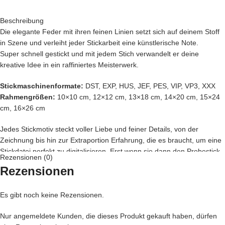
Beschreibung
Die elegante Feder mit ihren feinen Linien setzt sich auf deinem Stoff
in Szene und verleiht jeder Stickarbeit eine künstlerische Note.
Super schnell gestickt und mit jedem Stich verwandelt er deine
kreative Idee in ein raffiniertes Meisterwerk.
Stickmaschinenformate:
DST, EXP, HUS, JEF, PES, VIP, VP3, XXX
Rahmengrößen:
10×10 cm, 12×12 cm, 13×18 cm, 14×20 cm, 15×24
cm, 16×26 cm
Jedes Stickmotiv steckt voller Liebe und feiner Details, von der
Zeichnung bis hin zur Extraportion Erfahrung, die es braucht, um eine
Stickdatei perfekt zu digitalisieren. Erst wenn sie dann den Probestick
Rezensionen (0)
gemeistert hat, darf sie zu dir wandern, denn dein Stickprojekt verdient
Rezensionen
nur das Allerbeste.
Du fragst dich, wo dein neues Motiv am besten wirkt?
Es gibt noch keine Rezensionen.
Sicher hast du schon eine tolle Idee und wenn nicht, lass dich von
Nur angemeldete Kunden, die dieses Produkt gekauft haben, dürfen