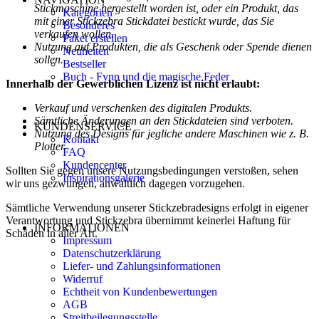
Stickmaschine hergestellt worden ist, oder ein Produkt, das
Kategorien
mit einer Stickzebra Stickdatei bestickt wurde, das Sie
Besonderes
verkaufen wollen.
Paket erstellen
Nutzung auf Produkten, die als Geschenk oder Spende dienen
Neuheiten
sollen.
Bestseller
Buch - Fynn und die magische Feder
Innerhalb der Gewerblichen Lizenz ist nicht erlaubt:
Verkauf und verschenken des digitalen Produkts.
Sämtliche Änderungen an den Stickdateien sind verboten.
KUNDENSERVICE
Nutzung des Designs für jegliche andere Maschinen wie z. B.
Kontakt
Plotter.
FAQ
Kundencenter
Sollten Sie gegen unsere Nutzungsbedingungen verstoßen, sehen
Inspirationsgalerie
wir uns gezwungen, anwaltlich dagegen vorzugehen.
Sämtliche Verwendung unserer Stickzebradesigns erfolgt in eigener
Verantwortung und Stickzebra übernimmt keinerlei Haftung für
INFORMATIONEN
Schäden in aller Art.
Impressum
Datenschutzerklärung
Liefer- und Zahlungsinformationen
Widerruf
Echtheit von Kundenbewertungen
AGB
Streitbeilegungsstelle