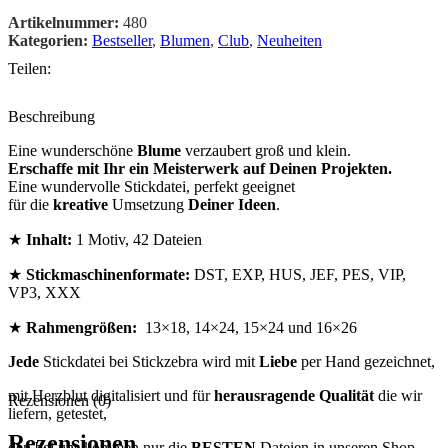
Artikelnummer:
480
Kategorien:
Bestseller
,
Blumen
,
Club
,
Neuheiten
Teilen:
Beschreibung
Eine wunderschöne
Blume
verzaubert groß und klein.
Erschaffe mit Ihr ein Meisterwerk auf Deinen Projekten.
Eine wundervolle Stickdatei, perfekt geeignet
für die
kreative
Umsetzung
Deiner Ideen
.
★
Inhalt:
1 Motiv, 42 Dateien
★
Stickmaschinenformate:
DST, EXP, HUS, JEF, PES, VIP,
VP3, XXX
★
Rahmengrößen:
13×18, 14×24, 15×24 und 16×26
Jede
Stickdatei bei Stickzebra wird mit
Liebe
per Hand gezeichnet,
mit Herzblut digitalisiert und für
herausragende Qualität
die wir
Rezensionen (0)
liefern, getestet,
Rezensionen
den bei uns kommen nur die
BESTEN
Dateien in unseren Shop.