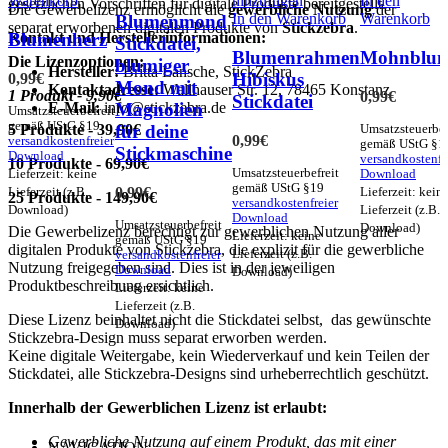
Warenkorb
hinzufügen
In den
gesetzlichen Vorschriften für digitale Produkte bereitgestellt.
Die Gewerbelizenz ermöglicht die
gewerbliche Nutzung
der
In den Warenkorb
Warenkorb
Blumenmond
separat erworbenen digitalen Produkte von
Stickzebra
.
Blumenherz
Kontakt und Herstellerinformationen:
Stickdatei,
Blumenrahmen
Mohnblu
Die Lizenzoptionen:
blumiger
Hersteller:
Britta Lansche, StickZebra
Hibiskus
0,99
€
Mond mit
Kontaktadresse:
Wallhauser Str. 12, 78465 Konstanz
1 Produkt - 9,90€
0,99
€
Stickdatei
Magnolien
E-Mail:
info@stickzebra.de
Umsatzsteuerbefreit
gemäß UStG §19
für deine
5 Produkte - 39,90€
Umsatzsteuerbef
0,99
€
versandkostenfreier
gemäß UStG §1
Stickmaschine
Download
versandkostenfr
10 Produkte - 69,90€
Lieferzeit: keine
Umsatzsteuerbefreit
Download
gemäß UStG §19
Lieferzeit (z.B.
0,99
€
Lieferzeit: kein
25 Produkte - 149,90€
versandkostenfreier
Download)
Lieferzeit (z.B.
Download
Umsatzsteuerbefreit
Download)
Die Gewerbelizenz berechtigt zur gewerblichen Nutzung aller
Lieferzeit: keine
gemäß UStG §19
digitalen Produkte von Stickzebra, die explizit für die gewerbliche
Lieferzeit (z.B.
versandkostenfreier
Nutzung freigegeben sind. Dies ist in der jeweiligen
Download
Download)
Produktbeschreibung ersichtlich.
Lieferzeit: keine
Lieferzeit (z.B.
Diese Lizenz beinhaltet nicht die Stickdatei selbst, das gewünschte
Download)
Stickzebra-Design muss separat erworben werden.
Keine digitale Weitergabe, kein Wiederverkauf und kein Teilen der
Stickdatei, alle Stickzebra-Designs sind urheberrechtlich geschützt.
Innerhalb der Gewerblichen Lizenz ist erlaubt:
Gewerbliche Nutzung auf einem Produkt, das mit einer
NAVIGATION