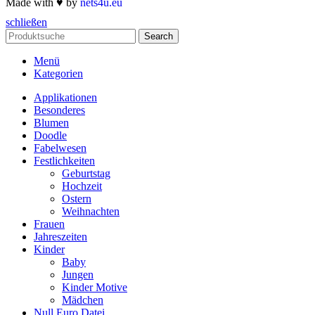
Made with ♥ by
nets4u.eu
schließen
Search
Menü
Kategorien
Applikationen
Besonderes
Blumen
Doodle
Fabelwesen
Festlichkeiten
Geburtstag
Hochzeit
Ostern
Weihnachten
Frauen
Jahreszeiten
Kinder
Baby
Jungen
Kinder Motive
Mädchen
Null Euro Datei