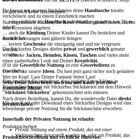
Du kannst mit unseren Stickdateien deine
Handtasche
kreativ
Es gibt noch keine Rezensionen.
verschönern und zu einem Einzelstück machen
… oder vielleicht ein
Handtuch
individuell so gestalten wie Du es
Nur angemeldete Kunden, die dieses Produkt gekauft haben, dürfen
liebst?
eine Rezension abgeben.
… auch die
Kleidung
Deiner Kinder kannst Du besticken und
Rechtliches
damit Kinderaugen zum glitzern bringen
… kreiere
Geschenke
die einzigartig sind und nie vergessen
Die Stickzebra Designs dürfen
privat
und
gewerblich
genutzt
werden.
werden.
… schenke
Jacken, Hemden, Kissen, Taschen
und vieles mehr
einen zauberhaften Look mit Deiner
Kreativität.
(Für die
Gewerbliche Nutzung
ist eine
Gewerbelizenz
zu
erwerben.
)
Das sind nur unsere
Ideen
. Du hast jetzt ganz sicher noch genialere
Idee im Kopf. Lass Deiner Fantasie freien Lauf.
Bitte beachten Sie unbedingt, dass jegliche Fotos/Videos in
Setze Deine Ideen heute noch um und kaufe jetzt diese
Printmedien/Internet mit Stickzebra Stickdateien mit dem Hinweis
traumhafte Blume.
"
Stickdatei Stickzebra
" gekennzeichnet sein müssen.
Nach deiner Bestellung, kannst Du, die wundervolle Datei
direkt
Mit dem Kauf oder Download eines Stickzebra Designs wird eine
herunterladen
.
lebenslange private Nutzung für die Stickmaschine erworben.
Innerhalb der Privaten Nutzung ist erlaubt:
Produktsicherheit
Private Nutzung auf einem Produkt, das mit einer
Stickmaschine hergestellt worden ist, oder ein Produkt, das
Produktbeschreibung und rechtliche Hinweise: