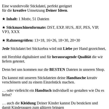
Eine wundervolle Stickdatei, perfekt geeignet
für die
kreative
Umsetzung
Deiner Ideen
.
★
Inhalt:
1 Motiv, 51 Dateien
★
Stickmaschinenformate:
DST, EXP, HUS, JEF, PES, VIP,
VP3, XXX
★
Rahmengrößen:
13×18, 16×26, 18×30, 20×30
Jede
Stickdatei bei Stickzebra wird mit
Liebe
per Hand gezeichnet,
mit Herzblut digitalisiert und für
herausragende Qualität
die wir
liefern getestet.
Denn bei uns kommen nur die
BESTEN
Dateien in unseren Shop.
Du kannst mit unseren Stickdateien deine
Handtasche
kreativ
verschönern und zu einem Einzelstück machen.
… oder vielleicht ein
Handtuch
individuell so gestalten wie Du es
liebst?
… auch die
Kleidung
Deiner Kinder kannst Du besticken und
damit Kinderaugen zum glitzern bringen