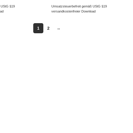
 UStG §19
Umsatzsteuerbefreit gemäß UStG §19
oad
versandkostenfreier Download
1
2
→
ERVICE
INFORMATIONEN
Impressum
Datenschutzerklärung
ter
Liefer- und Zahlungsinformatione
sgalerie
Widerruf
Echtheit von Kundenbewertungen
AGB
Streitbeilegungsstelle