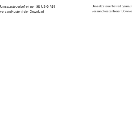
Umsatzsteuerbefreit gemäß
Umsatzsteuerbefreit gemäß UStG §19
versandkostenfreier Downl
versandkostenfreier Download
NAVIGATION
KUNDENS
Kategorien
Kontakt
Besonderes
FAQ
Paket erstellen
Kundencen
Neuheiten
Inspiration
Bestseller
Buch - Fynn und die magische Feder