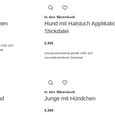
In den Warenkorb
men
Hund mit Halstuch Applikati
Stickdatei
0,99
€
 UStG §19
oad
Umsatzsteuerbefreit gemäß UStG §19
versandkostenfreier Download
In den Warenkorb
nd
Junge mit Hündchen
0,99
€