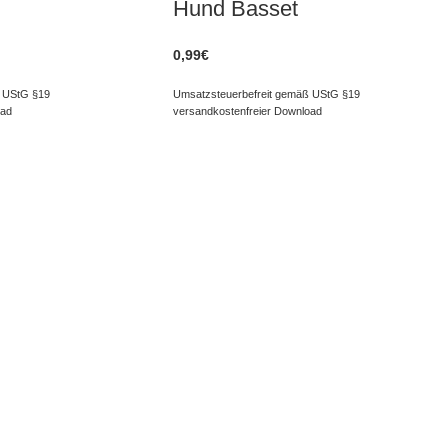
Hund Basset
0,99
€
 UStG §19
Umsatzsteuerbefreit gemäß UStG §19
oad
versandkostenfreier Download