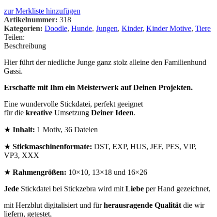
zur Merkliste hinzufügen
Artikelnummer:
318
Kategorien:
Doodle
,
Hunde
,
Jungen
,
Kinder
,
Kinder Motive
,
Tiere
Teilen:
Beschreibung
Hier führt der niedliche Junge ganz stolz alleine den Familienhund
Gassi.
Erschaffe mit Ihm ein Meisterwerk auf Deinen Projekten.
Eine wundervolle Stickdatei, perfekt geeignet
für die
kreative
Umsetzung
Deiner Ideen
.
★
Inhalt:
1 Motiv, 36 Dateien
★
Stickmaschinenformate:
DST, EXP, HUS, JEF, PES, VIP,
VP3, XXX
★
Rahmengrößen:
10×10, 13×18 und 16×26
Jede
Stickdatei bei Stickzebra wird mit
Liebe
per Hand gezeichnet,
mit Herzblut digitalisiert und für
herausragende Qualität
die wir
liefern, getestet,