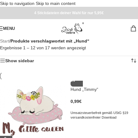
Skip to navigation
Skip to main content
4 Stickdateien deiner Wahl für nur 5,95€
MENU
Start
/
Produkte verschlagwortet mit „Hund“
Ergebnisse 1 – 12 von 17 werden angezeigt
Show sidebar
Hund „Timmy“
0,99
€
Umsatzsteuerbefreit gemäß UStG §19
versandkostenfreier Download