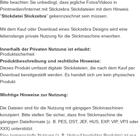
liebst?
Bitte beachten Sie unbedingt, dass jegliche Fotos/Videos in
Printmedien/Internet mit Stickzebra Stickdateien mit dem Hinweis
… auch die
Kleidung
Deiner Kinder kannst Du besticken und damit
"
Stickdatei Stickzebra
" gekennzeichnet sein müssen.
Kinderaugen zum glitzern bringen
Mit dem Kauf oder Download eines Stickzebra Designs wird eine
… kreiere
Geschenke
die einzigartig sind und nie vergessen werden.
lebenslange private Nutzung für die Stickmaschine erworben.
… schenke
Jacken, Hemden, Kissen, Taschen
und vieles mehr
Innerhalb der Privaten Nutzung ist erlaubt:
einen zauberhaften Look mit Deiner
Kreativität.
Produktsicherheit
Produktbeschreibung und rechtliche Hinweise:
Private Nutzung auf einem Produkt, das mit einer Stickmaschine
Das sind nur unsere
Ideen
. Du hast jetzt ganz sicher noch genialere
Dieses Produkt umfasst digitale Stickdateien, die nach dem Kauf per
hergestellt worden ist, oder ein Produkt, das mit einer Stickzebra
Idee im Kopf. Lass Deiner Fantasie freien Lauf.
Download bereitgestellt werden. Es handelt sich um kein physisches
Stickdatei bestickt wurde.
Produkt.
Nutzung auf Produkten, die als Geschenk oder Spende dienen sollen.
Setze Deine Ideen heute noch um und kaufe jetzt
diesen tollen
Innerhalb der Privaten Nutzung ist nicht erlaubt:
Cockerspaniel.
Wichtige Hinweise zur Nutzung:
Verkauf und verschenken des digitalen Produkts.
Nach deiner Bestellung, kannst Du die wundervolle Datei
direkt
Die Dateien sind für die Nutzung mit gängigen Stickmaschinen
Verkauf des
Produkts, das mit einer Stickmaschine hergestellt worden
herunterladen
.
konzipiert. Bitte stellen Sie sicher, dass Ihre Stickmaschine die
ist, oder ein Produkt, das mit einer Stickzebra Stickdatei bestickt
gängigen Dateiformate (z. B. PES, DST, JEF, HUS, EXP, VIP, VP3 oder
wurde.
XXX) unterstützt.
Sämtliche Änderungen an den Stickdateien sind verboten.
Eine kommerzielle Nutzung (z. B. Verkauf bestickter Produkte) ist nur
Nutzung des Designs für jegliche andere Maschinen wie z. B. Plotter.