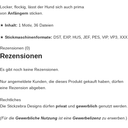
Locker, flockig, lässt der Hund sich auch prima
von
Anfängern
sticken.
★
Inhalt:
1 Motiv, 36 Dateien
★
Stickmaschinenformate:
DST, EXP, HUS, JEF, PES, VIP, VP3, XXX
Rezensionen (0)
★
Rahmengrößen:
13×18, 16×26 und 18×30
Rezensionen
Jede
Stickdatei bei Stickzebra wird mit
Liebe
per Hand gezeichnet,
Es gibt noch keine Rezensionen.
mit Herzblut digitalisiert und für
herausragende Qualität
die wir
liefern, getestet,
Nur angemeldete Kunden, die dieses Produkt gekauft haben, dürfen
eine Rezension abgeben.
Denn bei uns kommen nur die
BESTEN
Dateien in unseren Shop.
Rechtliches
Du kannst mit unseren Stickdateien deine
Handtasche
kreativ
Die Stickzebra Designs dürfen
privat
und
gewerblich
genutzt werden.
verschönern und zu einem Einzelstück machen
(Für die
Gewerbliche Nutzung
ist eine
Gewerbelizenz
zu erwerben.
)
… oder vielleicht ein
Handtuch
individuell so gestalten wie Du es