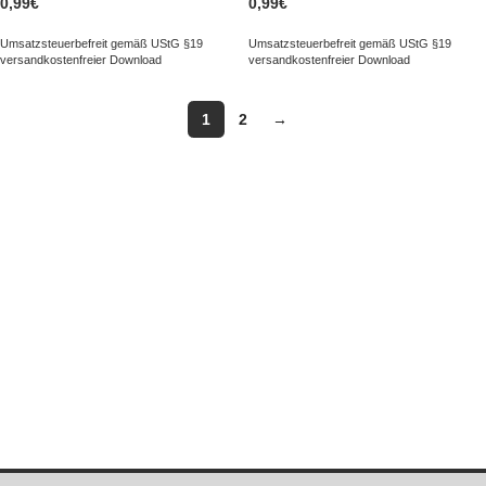
0,99
€
0,99
€
Umsatzsteuerbefreit gemäß UStG §19
Umsatzsteuerbefreit gemäß UStG §19
versandkostenfreier Download
versandkostenfreier Download
1
2
→