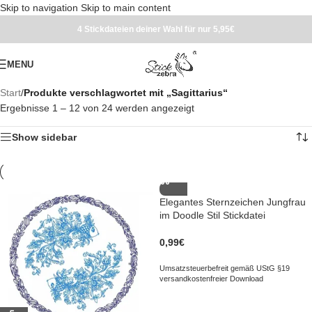
Skip to navigation
Skip to main content
4 Stickdateien deiner Wahl für nur 5,95€
MENU
Start
/
Produkte verschlagwortet mit „Sagittarius“
Ergebnisse 1 – 12 von 24 werden angezeigt
Show sidebar
Elegantes Sternzeichen Jungfrau
im Doodle Stil Stickdatei
0,99
€
Umsatzsteuerbefreit gemäß UStG §19
versandkostenfreier Download