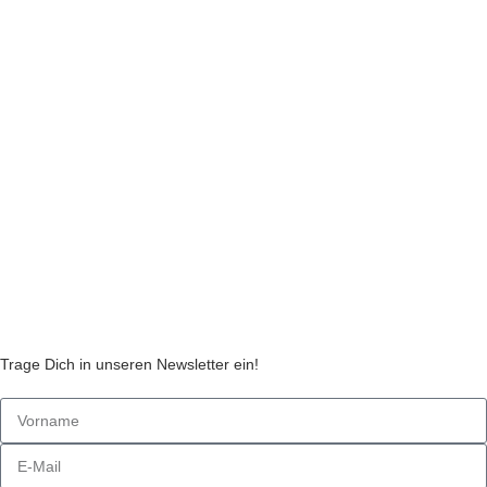
Impressum
Datenschutzerklärung
Liefer- und Zahlungsinformationen
Widerruf
Echtheit von Kundenbewertungen
AGB
Streitbeilegungsstelle
Cookie Einstellungen
Stickzebras
Trage Dich in unseren Newsletter ein!