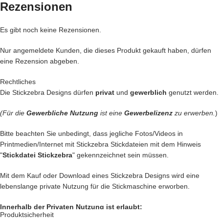
Rezensionen
★
Rahmengrößen:
16×16 und 20×20
Es gibt noch keine Rezensionen.
Jede
Stickdatei bei Stickzebra wird mit
Liebe
per Hand gezeichnet,
Nur angemeldete Kunden, die dieses Produkt gekauft haben, dürfen
eine Rezension abgeben.
mit Herzblut digitalisiert und für
herausragende Qualität
die wir
liefern getestet.
Rechtliches
Die Stickzebra Designs dürfen
privat
und
gewerblich
genutzt werden.
Denn bei uns kommen nur die
BESTEN
Dateien in unseren Shop.
(Für die
Gewerbliche Nutzung
ist eine
Gewerbelizenz
zu erwerben.
)
Du kannst mit unseren Stickdateien deine
Handtasche
kreativ
verschönern und zu einem Einzelstück machen.
Bitte beachten Sie unbedingt, dass jegliche Fotos/Videos in
Printmedien/Internet mit Stickzebra Stickdateien mit dem Hinweis
… oder vielleicht ein
Handtuch
individuell so gestalten wie Du es
"
Stickdatei Stickzebra
" gekennzeichnet sein müssen.
liebst?
Mit dem Kauf oder Download eines Stickzebra Designs wird eine
… auch die
Kleidung
Deiner Kinder kannst Du besticken und damit
lebenslange private Nutzung für die Stickmaschine erworben.
Kinderaugen zum glitzern bringen
Innerhalb der Privaten Nutzung ist erlaubt:
… kreiere
Geschenke
die einzigartig sind und nie vergessen werden.
Produktsicherheit