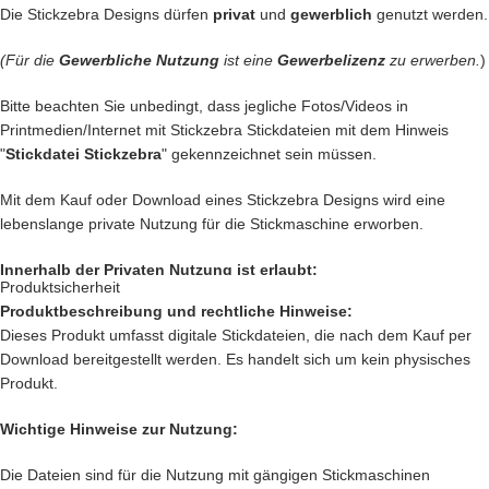
Die Stickzebra Designs dürfen
privat
und
gewerblich
genutzt werden.
Denn bei uns kommen nur die
BESTEN
Dateien in unseren Shop.
(Für die
Gewerbliche Nutzung
ist eine
Gewerbelizenz
zu erwerben.
)
Du kannst mit unseren Stickdateien deine
Handtasche
kreativ
verschönern und zu einem Einzelstück machen.
Bitte beachten Sie unbedingt, dass jegliche Fotos/Videos in
Printmedien/Internet mit Stickzebra Stickdateien mit dem Hinweis
… oder vielleicht ein
Handtuch
individuell so gestalten wie Du es
"
Stickdatei Stickzebra
" gekennzeichnet sein müssen.
liebst?
Mit dem Kauf oder Download eines Stickzebra Designs wird eine
… auch die
Kleidung
Deiner Kinder kannst Du besticken und damit
lebenslange private Nutzung für die Stickmaschine erworben.
Kinderaugen zum glitzern bringen
Innerhalb der Privaten Nutzung ist erlaubt:
… kreiere
Geschenke
die einzigartig sind und nie vergessen werden.
Produktsicherheit
Produktbeschreibung und rechtliche Hinweise:
Private Nutzung auf einem Produkt, das mit einer Stickmaschine
… schenke
Jacken, Hemden, Kissen, Taschen
und vieles mehr
Dieses Produkt umfasst digitale Stickdateien, die nach dem Kauf per
hergestellt worden ist, oder ein Produkt, das mit einer Stickzebra
einen zauberhaften Look mit Deiner
Kreativität.
Download bereitgestellt werden. Es handelt sich um kein physisches
Stickdatei bestickt wurde.
Produkt.
Nutzung auf Produkten, die als Geschenk oder Spende dienen sollen.
Innerhalb der Privaten Nutzung ist nicht erlaubt:
Wichtige Hinweise zur Nutzung:
Das sind nur unsere
Ideen
. Du hast jetzt ganz sicher noch genialere
Verkauf und verschenken des digitalen Produkts.
Idee im Kopf. Lass Deiner Fantasie freien Lauf.
Die Dateien sind für die Nutzung mit gängigen Stickmaschinen
Verkauf des
Produkts, das mit einer Stickmaschine hergestellt worden