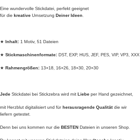
Eine wundervolle Stickdatei, perfekt geeignet
für die
kreative
Umsetzung
Deiner Ideen
.
★
Inhalt:
1 Motiv, 51 Dateien
★
Stickmaschinenformate:
DST, EXP, HUS, JEF, PES, VIP, VP3, XXX
★
Rahmengrößen:
13×18, 16×26, 18×30, 20×30
Jede
Stickdatei bei Stickzebra wird mit
Liebe
per Hand gezeichnet,
mit Herzblut digitalisiert und für
herausragende Qualität
die wir
liefern getestet.
Denn bei uns kommen nur die
BESTEN
Dateien in unseren Shop.