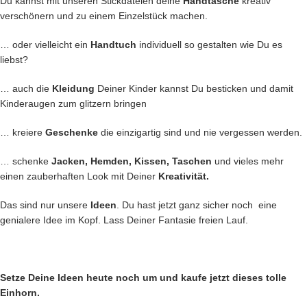
Du kannst mit unseren Stickdateien deine
Handtasche
kreativ
verschönern und zu einem Einzelstück machen.
… oder vielleicht ein
Handtuch
individuell so gestalten wie Du es
liebst?
… auch die
Kleidung
Deiner Kinder kannst Du besticken und damit
Kinderaugen zum glitzern bringen
… kreiere
Geschenke
die einzigartig sind und nie vergessen werden.
… schenke
Jacken, Hemden, Kissen, Taschen
und vieles mehr
einen zauberhaften Look mit Deiner
Kreativität.
Das sind nur unsere
Ideen
. Du hast jetzt ganz sicher noch eine
genialere Idee im Kopf. Lass Deiner Fantasie freien Lauf.
Setze Deine Ideen heute noch um und kaufe jetzt
dieses tolle
Einhorn.