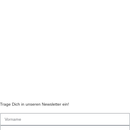
INFORMATIONEN
Impressum
Datenschutzerklärung
Liefer- und Zahlungsinformationen
Widerruf
Echtheit von Kundenbewertungen
AGB
Streitbeilegungsstelle
Cookie Einstellungen
Stickzebras
Trage Dich in unseren Newsletter ein!