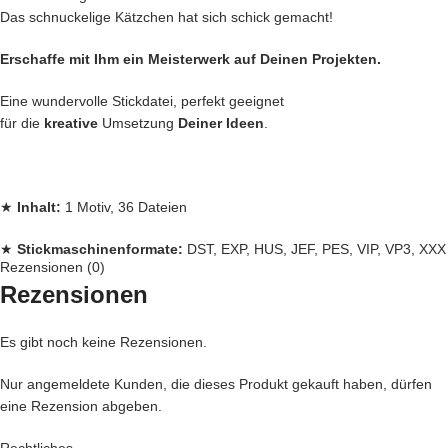
Das schnuckelige Kätzchen hat sich schick gemacht!
Erschaffe mit Ihm ein Meisterwerk auf Deinen Projekten.
Eine wundervolle Stickdatei, perfekt geeignet
für die
kreative
Umsetzung
Deiner Ideen
.
★
Inhalt:
1 Motiv, 36 Dateien
★
Stickmaschinenformate:
DST, EXP, HUS, JEF, PES, VIP, VP3, XXX
Rezensionen (0)
Rezensionen
★
Rahmengrößen:
10×10, 13×18 und 16×26
Es gibt noch keine Rezensionen.
Jede
Stickdatei bei Stickzebra wird mit
Liebe
per Hand gezeichnet,
Nur angemeldete Kunden, die dieses Produkt gekauft haben, dürfen
eine Rezension abgeben.
mit Herzblut digitalisiert und für
herausragende Qualität
die wir
liefern getestet.