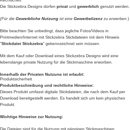
Rechtliches
Die Stickzebra Designs dürfen
privat
und
gewerblich
genutzt werden.
Denn bei uns kommen nur die
BESTEN
Dateien in unseren Shop.
(Für die
Gewerbliche Nutzung
ist eine
Gewerbelizenz
zu erwerben.
)
Du kannst mit unseren Stickdateien deine
Handtasche
kreativ
verschönern und zu einem Einzelstück machen.
Bitte beachten Sie unbedingt, dass jegliche Fotos/Videos in
Printmedien/Internet mit Stickzebra Stickdateien mit dem Hinweis
… oder vielleicht ein
Handtuch
individuell so gestalten wie Du es
"
Stickdatei Stickzebra
" gekennzeichnet sein müssen.
liebst?
Mit dem Kauf oder Download eines Stickzebra Designs wird eine
… auch die
Kleidung
Deiner Kinder kannst Du besticken und damit
lebenslange private Nutzung für die Stickmaschine erworben.
Kinderaugen zum glitzern bringen
Innerhalb der Privaten Nutzung ist erlaubt:
… kreiere
Geschenke
die einzigartig sind und nie vergessen werden.
Produktsicherheit
Produktbeschreibung und rechtliche Hinweise:
Private Nutzung auf einem Produkt, das mit einer Stickmaschine
… schenke
Jacken, Hemden, Kissen, Taschen
und vieles mehr
Dieses Produkt umfasst digitale Stickdateien, die nach dem Kauf per
hergestellt worden ist, oder ein Produkt, das mit einer Stickzebra
einen zauberhaften Look mit Deiner
Kreativität.
Download bereitgestellt werden. Es handelt sich um kein physisches
Stickdatei bestickt wurde.
Produkt.
Nutzung auf Produkten, die als Geschenk oder Spende dienen sollen.
Innerhalb der Privaten Nutzung ist nicht erlaubt:
Wichtige Hinweise zur Nutzung:
Das sind nur unsere
Ideen
. Du hast jetzt ganz sicher noch eine
Verkauf und verschenken des digitalen Produkts.
genialere Idee im Kopf. Lass Deiner Fantasie freien Lauf.
Die Dateien sind für die Nutzung mit gängigen Stickmaschinen