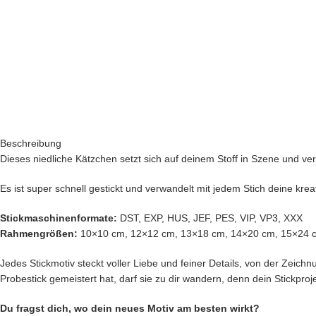
Beschreibung
Dieses niedliche Kätzchen setzt sich auf deinem Stoff in Szene und verle
Es ist super schnell gestickt und verwandelt mit jedem Stich deine kreat
Stickmaschinenformate:
DST, EXP, HUS, JEF, PES, VIP, VP3, XXX
Rahmengrößen:
10×10 cm, 12×12 cm, 13×18 cm, 14×20 cm, 15×24 
Jedes Stickmotiv steckt voller Liebe und feiner Details, von der Zeichnu
Probestick gemeistert hat, darf sie zu dir wandern, denn dein Stickproje
Du fragst dich, wo dein neues Motiv am besten wirkt?