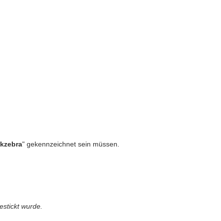
ckzebra
" gekennzeichnet sein müssen.
g.
estickt wurde.