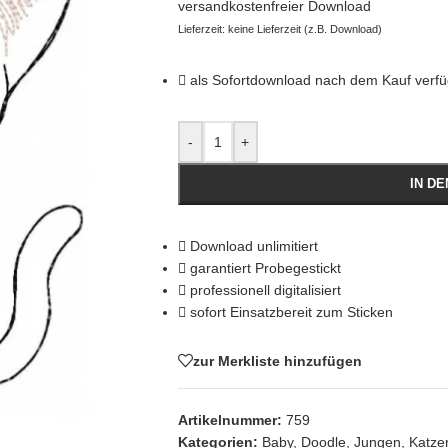
versandkostenfreier Download
Lieferzeit: keine Lieferzeit (z.B. Download)
als Sofortdownload nach dem Kauf verf
-
+
IN D
Download unlimitiert
garantiert Probegestickt
professionell digitalisiert
sofort Einsatzbereit zum Sticken
zur Merkliste hinzufügen
Artikelnummer:
759
Kategorien:
Baby
,
Doodle
,
Jungen
,
Katze