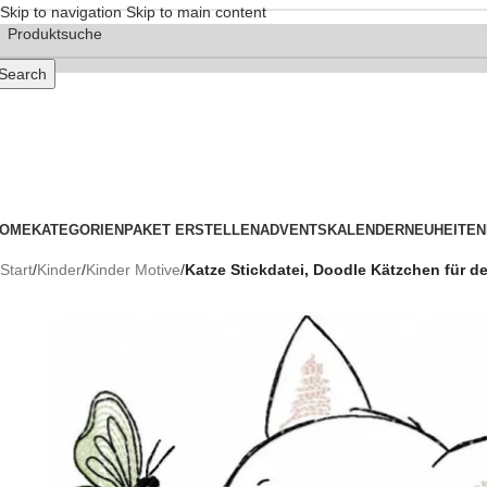
Skip to navigation
Skip to main content
Search
OME
KATEGORIEN
PAKET ERSTELLEN
ADVENTSKALENDER
NEUHEITEN
Start
/
Kinder
/
Kinder Motive
/
Katze Stickdatei, Doodle Kätzchen für d