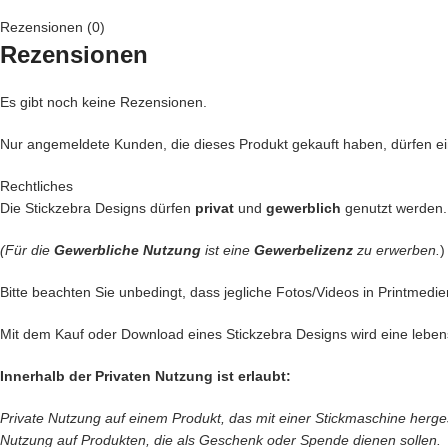
Rezensionen (0)
Sicher hast du schon eine tolle Idee und wenn nicht, lass dich von uns
Rezensionen
Es gibt noch keine Rezensionen.
•
Kreative Handtaschen,
in die man sich auf den ersten Blick verliebt
Nur angemeldete Kunden, die dieses Produkt gekauft haben, dürfen 
•
Personalisierte Handtücher,
die echte Unikate werden
Rechtliches
•
Bezaubernde Kinderkleidung,
die kleine Herzen höher schlagen lä
Die Stickzebra Designs dürfen
privat
und
gewerblich
genutzt werden.
•
Individuell gestaltete Heimtextilien,
die deinem Zuhause eine persö
(Für die
Gewerbliche Nutzung
ist eine
Gewerbelizenz
zu erwerben.
)
•
Geschenke,
die von Herzen kommen und in Erinnerung bleiben
Bitte beachten Sie unbedingt, dass jegliche Fotos/Videos in Printmedie
Mit dem Kauf oder Download eines Stickzebra Designs wird eine leben
Mit dieser Stickdatei holst du dir ein einzigartiges Motiv in dein Nähz
Innerhalb der Privaten Nutzung ist erlaubt:
Setze deine Ideen doch gleich heute um, nach dem Kauf kann deine St
Private Nutzung auf einem Produkt, das mit einer Stickmaschine hergeste
Nutzung auf Produkten, die als Geschenk oder Spende dienen sollen.