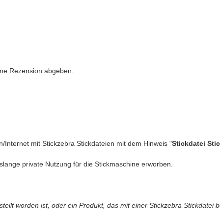
eren Vorschlägen inspirieren!
eine Rezension abgeben.
sst
nliche Note verleihen
n/Internet mit Stickzebra Stickdateien mit dem Hinweis "
Stickdatei Sti
slange private Nutzung für die Stickmaschine erworben.
immer, denn du und dein kreatives Reich verdienen einen echten Blickfan
ickmaschine sofort starten!
llt worden ist, oder ein Produkt, das mit einer Stickzebra Stickdatei b