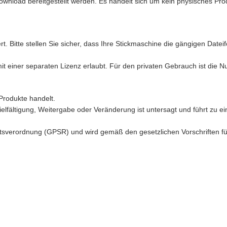
ownload bereitgestellt werden. Es handelt sich um kein physisches Pro
t. Bitte stellen Sie sicher, dass Ihre Stickmaschine die gängigen Date
mit einer separaten Lizenz erlaubt. Für den privaten Gebrauch ist die 
Produkte handelt.
ielfältigung, Weitergabe oder Veränderung ist untersagt und führt zu ei
sverordnung (GPSR) und wird gemäß den gesetzlichen Vorschriften für d