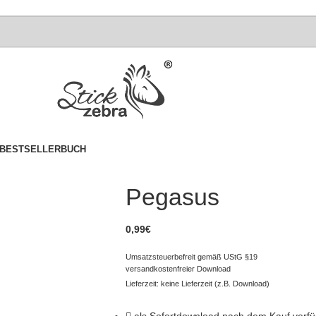
BESTSELLER
BUCH
Pegasus
0,99
€
Umsatzsteuerbefreit gemäß UStG §19
versandkostenfreier Download
Lieferzeit: keine Lieferzeit (z.B. Download)