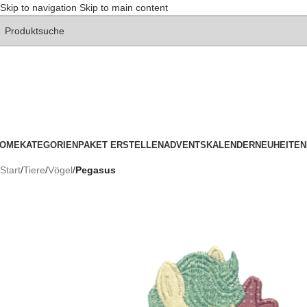
Skip to navigation
Skip to main content
OME
KATEGORIEN
PAKET ERSTELLEN
ADVENTSKALENDER
NEUHEITEN
Start
/
Tiere
/
Vögel
/
Pegasus