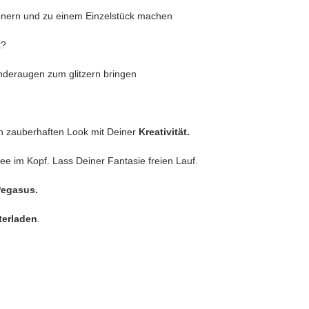
önern und zu einem Einzelstück machen
t?
nderaugen zum glitzern bringen
n zauberhaften Look mit Deiner
Kreativität.
dee im Kopf. Lass Deiner Fantasie freien Lauf.
Pegasus
.
terladen
.