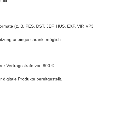
dukt.
iformate (z. B. PES, DST, JEF, HUS, EXP, VIP, VP3
Nutzung uneingeschränkt möglich.
ner Vertragsstrafe von 800 €.
igitale Produkte bereitgestellt.