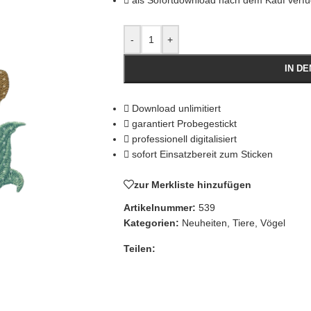
als Sofortdownload nach dem Kauf verf
-
+
IN D
Download unlimitiert
garantiert Probegestickt
professionell digitalisiert
sofort Einsatzbereit zum Sticken
zur Merkliste hinzufügen
Artikelnummer:
539
Kategorien:
Neuheiten
,
Tiere
,
Vögel
Teilen: