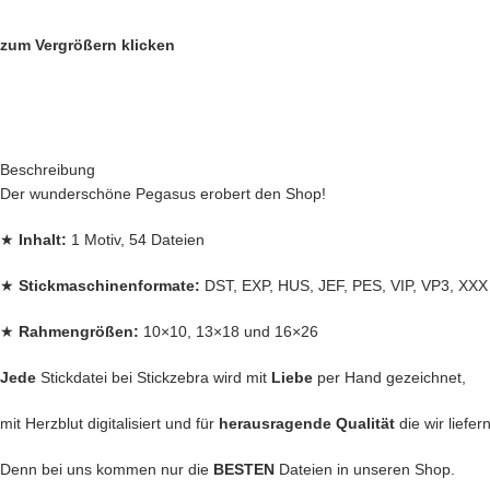
zum Vergrößern klicken
Beschreibung
Der wunderschöne Pegasus erobert den Shop!
★
Inhalt:
1 Motiv, 54 Dateien
★
Stickmaschinenformate:
DST, EXP, HUS, JEF, PES, VIP, VP3, XXX
★
Rahmengrößen:
10×10, 13×18 und 16×26
Jede
Stickdatei bei Stickzebra wird mit
Liebe
per Hand gezeichnet,
mit Herzblut digitalisiert und für
herausragende Qualität
die wir liefer
Denn bei uns kommen nur die
BESTEN
Dateien in unseren Shop.