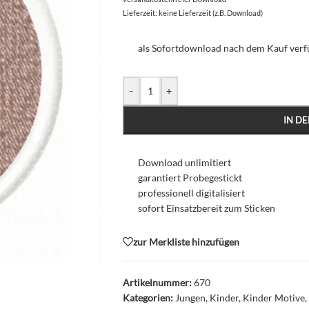
Lieferzeit: keine Lieferzeit (z.B. Download)
als Sofortdownload nach dem Kauf ver
-
+
IN D
Download unlimitiert
garantiert Probegestickt
professionell digitalisiert
sofort Einsatzbereit zum Sticken
zur Merkliste hinzufügen
Artikelnummer:
670
Kategorien:
Jungen
,
Kinder
,
Kinder Motive
,