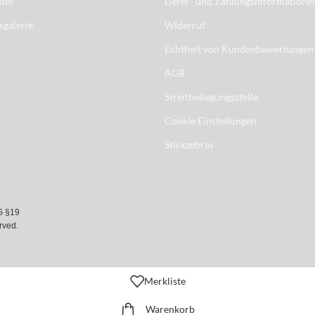
ter
Liefer- und Zahlungsinformatione
sgalerie
Widerruf
Echtheit von Kundenbewertungen
AGB
Streitbeilegungsstelle
Cookie Einstellungen
Stickzebras
G §19
rved.
Merkliste
Warenkorb