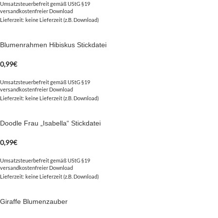
Umsatzsteuerbefreit gemäß UStG §19
Das sind nur unsere
Ideen
. Du hast jetzt ganz sicher noch genialere Idee 
versandkostenfreier Download
Lieferzeit: keine Lieferzeit (z.B. Download)
Blumenrahmen Hibiskus Stickdatei
Setze Deine Ideen heute noch um und kaufe jetzt
dieses niedliche Sternz
0,99
€
Nach deiner Bestellung, kannst Du die wundervolle Datei
direkt herunte
Umsatzsteuerbefreit gemäß UStG §19
versandkostenfreier Download
Lieferzeit: keine Lieferzeit (z.B. Download)
Doodle Frau „Isabella“ Stickdatei
0,99
€
Umsatzsteuerbefreit gemäß UStG §19
versandkostenfreier Download
Lieferzeit: keine Lieferzeit (z.B. Download)
Giraffe Blumenzauber