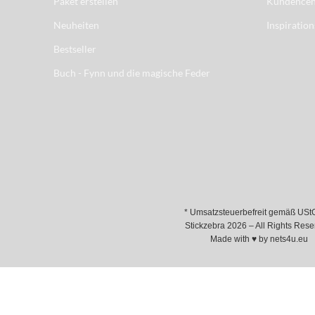
Paket erstellen
Kundencen
Neuheiten
Inspiration
Bestseller
Buch - Fynn und die magische Feder
* Umsatzsteuerbefreit gemäß USt
Stickzebra 2026 – All Rights Rese
Made with ♥ by
nets4u.eu