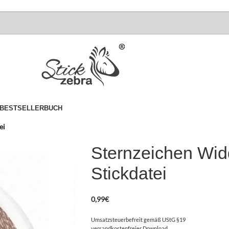
BESTSELLER
BUCH
ei
Sternzeichen Widd
Stickdatei
0,99
€
Umsatzsteuerbefreit gemäß UStG §19
versandkostenfreier Download