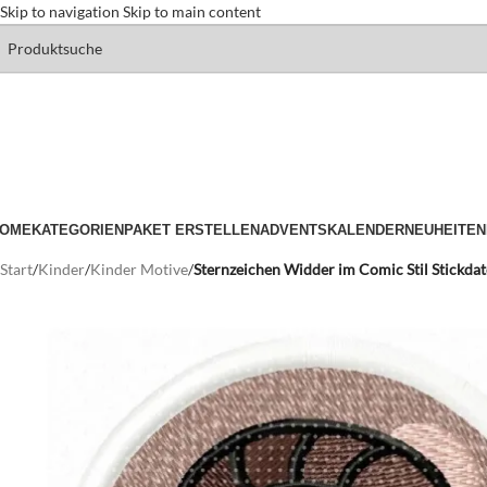
Skip to navigation
Skip to main content
OME
KATEGORIEN
PAKET ERSTELLEN
ADVENTSKALENDER
NEUHEITEN
Start
/
Kinder
/
Kinder Motive
/
Sternzeichen Widder im Comic Stil Stickdat