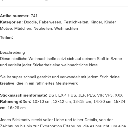
Artikelnummer:
741
Kategorien:
Doodle
,
Fabelwesen
,
Festlichkeiten
,
Kinder
,
Kinder
Motive
,
Mädchen
,
Neuheiten
,
Weihnachten
Teilen:
Beschreibung
Diese niedliche Weihnachtselfe setzt sich auf deinem Stoff in Szene
und verleiht jeder Stickarbeit eine weihnachtliche Note.
Sie ist super schnell gestickt und verwandelt mit jedem Stich deine
kreative Idee in ein raffiniertes Meisterwerk
Stickmaschinenformate:
DST, EXP, HUS, JEF, PES, VIP, VP3, XXX
Rahmengrößen:
10×10 cm, 12×12 cm, 13×18 cm, 14×20 cm, 15×24
cm, 16×26 cm
Jedes Stickmotiv steckt voller Liebe und feiner Details, von der
Zeichnung bis hin zur Extraportion Erfahrung, die es braucht, um eine