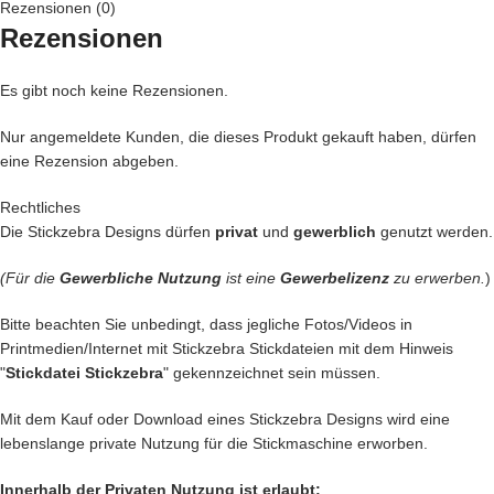
Rezensionen (0)
Stickdatei perfekt zu digitalisieren. Erst wenn sie dann den Probestick
Rezensionen
gemeistert hat, darf sie zu dir wandern, denn dein Stickprojekt verdient
nur das Allerbeste.
Es gibt noch keine Rezensionen.
Du fragst dich, wo dein neues Motiv am besten wirkt?
Nur angemeldete Kunden, die dieses Produkt gekauft haben, dürfen
Sicher hast du schon eine tolle Idee und wenn nicht, lass dich von
eine Rezension abgeben.
unseren Vorschlägen inspirieren!
Rechtliches
Die Stickzebra Designs dürfen
privat
und
gewerblich
genutzt werden.
•
Kreative Handtaschen,
in die man sich auf den ersten Blick verliebt
(Für die
Gewerbliche Nutzung
ist eine
Gewerbelizenz
zu erwerben.
)
•
Personalisierte Handtücher,
die echte Unikate werden
Bitte beachten Sie unbedingt, dass jegliche Fotos/Videos in
Printmedien/Internet mit Stickzebra Stickdateien mit dem Hinweis
•
Bezaubernde Kinderkleidung,
die kleine Herzen höher schlagen
"
Stickdatei Stickzebra
" gekennzeichnet sein müssen.
lässt
Mit dem Kauf oder Download eines Stickzebra Designs wird eine
•
Individuell gestaltete Heimtextilien,
die deinem Zuhause eine
lebenslange private Nutzung für die Stickmaschine erworben.
persönliche Note verleihen
Innerhalb der Privaten Nutzung ist erlaubt: