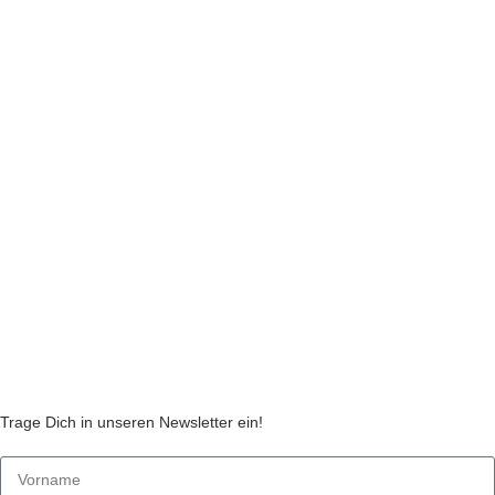
INFORMATIONEN
Impressum
Datenschutzerklärung
Liefer- und Zahlungsinformationen
Widerruf
Echtheit von Kundenbewertungen
AGB
Streitbeilegungsstelle
Cookie Einstellungen
Stickzebras
Trage Dich in unseren Newsletter ein!