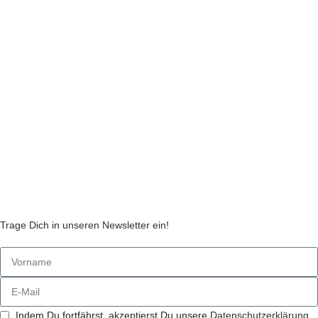
Datenschutzerklärung
Liefer- und Zahlungsinformationen
Widerruf
Echtheit von Kundenbewertungen
AGB
Streitbeilegungsstelle
Cookie Einstellungen
Stickzebras
Trage Dich in unseren Newsletter ein!
Indem Du fortfährst, akzeptierst Du unsere
Datenschutzerklärung