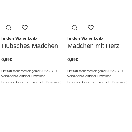
In den Warenkorb
In den Warenkorb
Hübsches Mädchen
Mädchen mit Herz
0,99
€
0,99
€
Umsatzsteuerbefreit gemäß UStG §19
Umsatzsteuerbefreit gemäß UStG §19
versandkostenfreier Download
versandkostenfreier Download
Lieferzeit: keine Lieferzeit (z.B. Download)
Lieferzeit: keine Lieferzeit (z.B. Download)
NAVIGATION
Kategorien