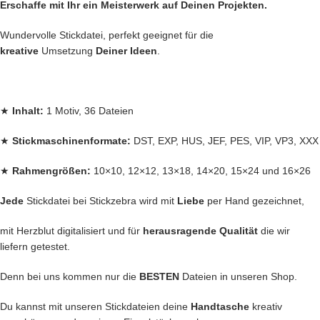
Erschaffe mit Ihr ein Meisterwerk auf Deinen Projekten.
Wundervolle Stickdatei, perfekt geeignet für die
kreative
Umsetzung
Deiner Ideen
.
★
Inhalt:
1 Motiv, 36 Dateien
★
Stickmaschinenformate:
DST, EXP, HUS, JEF, PES, VIP, VP3, XXX
★
Rahmengrößen:
10×10, 12×12, 13×18, 14×20, 15×24 und 16×26
Jede
Stickdatei bei Stickzebra wird mit
Liebe
per Hand gezeichnet,
mit Herzblut digitalisiert und für
herausragende Qualität
die wir
liefern getestet.
Denn bei uns kommen nur die
BESTEN
Dateien in unseren Shop.
Du kannst mit unseren Stickdateien deine
Handtasche
kreativ