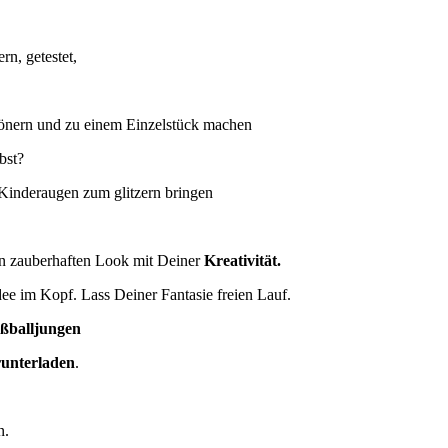
ern, getestet,
hönern und zu einem Einzelstück machen
bst?
Kinderaugen zum glitzern bringen
n zauberhaften Look mit Deiner
Kreativität.
Idee im Kopf. Lass Deiner Fantasie freien Lauf.
ußballjungen
runterladen
.
n.