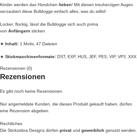
Kinder werden das Hündchen
lieben
! Mit diesen treuherzigen Augen
verzaubert diese Bulldogge einfach alles, was du willst!
Locker, flockig, lässt die Bulldogge sich auch prima
von
Anfängern
sticken.
★
Inhalt:
1 Motiv, 47 Dateien
★
Stickmaschinenformate:
DST, EXP, HUS, JEF, PES, VIP, VP3, XXX
Rezensionen (0)
★
Rahmengrößen:
10×10, 13×18, 16×26 und 18×28
Rezensionen
Jede
Stickdatei bei Stickzebra wird mit
Liebe
per Hand gezeichnet,
Es gibt noch keine Rezensionen.
mit Herzblut digitalisiert und für
herausragende Qualität
die wir
liefern, getestet,
Nur angemeldete Kunden, die dieses Produkt gekauft haben, dürfen
eine Rezension abgeben.
Denn bei uns kommen nur die
BESTEN
Dateien in unseren Shop.
Rechtliches
Du kannst mit unseren Stickdateien deine
Handtasche
kreativ
Die Stickzebra Designs dürfen
privat
und
gewerblich
genutzt werden.
verschönern und zu einem Einzelstück machen