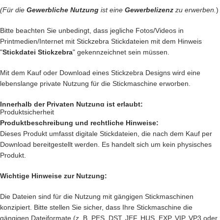
(Für die
Gewerbliche Nutzung
ist eine
Gewerbelizenz
zu erwerben.
)
… oder vielleicht ein
Handtuch
individuell so gestalten wie Du es
liebst?
Bitte beachten Sie unbedingt, dass jegliche Fotos/Videos in
Printmedien/Internet mit Stickzebra Stickdateien mit dem Hinweis
… auch die
Kleidung
Deiner Kinder kannst Du besticken und damit
"
Stickdatei Stickzebra
" gekennzeichnet sein müssen.
Kinderaugen zum glitzern bringen
Mit dem Kauf oder Download eines Stickzebra Designs wird eine
… kreiere
Geschenke
die einzigartig sind und nie vergessen werden.
lebenslange private Nutzung für die Stickmaschine erworben.
… schenke
Jacken, Hemden, Kissen, Taschen
und vieles mehr
Innerhalb der Privaten Nutzung ist erlaubt:
einen zauberhaften Look mit Deiner
Kreativität.
Produktsicherheit
Produktbeschreibung und rechtliche Hinweise:
Private Nutzung auf einem Produkt, das mit einer Stickmaschine
Das sind nur unsere
Ideen
. Du hast jetzt ganz sicher noch genialere
Dieses Produkt umfasst digitale Stickdateien, die nach dem Kauf per
hergestellt worden ist, oder ein Produkt, das mit einer Stickzebra
Idee im Kopf. Lass Deiner Fantasie freien Lauf.
Download bereitgestellt werden. Es handelt sich um kein physisches
Stickdatei bestickt wurde.
Produkt.
Nutzung auf Produkten, die als Geschenk oder Spende dienen sollen.
Setze Deine Ideen heute noch um und kaufe jetzt
diese tolle
Innerhalb der Privaten Nutzung ist nicht erlaubt:
Bulldogge.
Wichtige Hinweise zur Nutzung:
Verkauf und verschenken des digitalen Produkts.
Nach deiner Bestellung, kannst Du die wundervolle Datei
direkt
Die Dateien sind für die Nutzung mit gängigen Stickmaschinen
Verkauf des
Produkts, das mit einer Stickmaschine hergestellt worden
herunterladen
.
konzipiert. Bitte stellen Sie sicher, dass Ihre Stickmaschine die
ist, oder ein Produkt, das mit einer Stickzebra Stickdatei bestickt
gängigen Dateiformate (z. B. PES, DST, JEF, HUS, EXP, VIP, VP3 oder