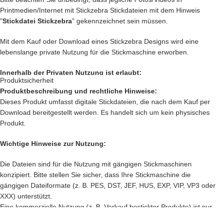
liefern, getestet,
Printmedien/Internet mit Stickzebra Stickdateien mit dem Hinweis
"
Stickdatei Stickzebra
" gekennzeichnet sein müssen.
Denn bei uns kommen nur die
BESTEN
Dateien in unseren Shop.
Mit dem Kauf oder Download eines Stickzebra Designs wird eine
Du kannst mit unseren Stickdateien deine
Handtasche
kreativ
lebenslange private Nutzung für die Stickmaschine erworben.
verschönern und zu einem Einzelstück machen
Innerhalb der Privaten Nutzung ist erlaubt:
… oder vielleicht ein
Handtuch
individuell so gestalten wie Du es
Produktsicherheit
liebst?
Produktbeschreibung und rechtliche Hinweise:
Private Nutzung auf einem Produkt, das mit einer Stickmaschine
Dieses Produkt umfasst digitale Stickdateien, die nach dem Kauf per
hergestellt worden ist, oder ein Produkt, das mit einer Stickzebra
… auch die
Kleidung
Deiner Kinder kannst Du besticken und damit
Download bereitgestellt werden. Es handelt sich um kein physisches
Stickdatei bestickt wurde.
Kinderaugen zum glitzern bringen
Produkt.
Nutzung auf Produkten, die als Geschenk oder Spende dienen sollen.
… kreiere
Innerhalb der Privaten Nutzung ist nicht erlaubt:
Geschenke
die einzigartig sind und nie vergessen werden.
Wichtige Hinweise zur Nutzung:
… schenke
Verkauf und verschenken des digitalen Produkts.
Jacken, Hemden, Kissen, Taschen
und vieles mehr
Die Dateien sind für die Nutzung mit gängigen Stickmaschinen
einen zauberhaften Look mit Deiner
Verkauf des
Produkts, das mit einer Stickmaschine hergestellt worden
Kreativität.
konzipiert. Bitte stellen Sie sicher, dass Ihre Stickmaschine die
ist, oder ein Produkt, das mit einer Stickzebra Stickdatei bestickt
gängigen Dateiformate (z. B. PES, DST, JEF, HUS, EXP, VIP, VP3 oder
Das sind nur unsere
Ideen
. Du hast jetzt ganz sicher noch genialere
wurde.
XXX) unterstützt.
Idee im Kopf. Lass Deiner Fantasie freien Lauf.
Sämtliche Änderungen an den Stickdateien sind verboten.
Eine kommerzielle Nutzung (z. B. Verkauf bestickter Produkte) ist nur
Nutzung des Designs für jegliche andere Maschinen wie z. B. Plotter.
mit einer separaten Lizenz erlaubt. Für den privaten Gebrauch ist die