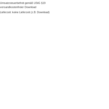
Umsatzsteuerbefreit gemäß UStG §19
versandkostenfreier Download
Lieferzeit: keine Lieferzeit (z.B. Download)
NAVIGATION
Kategorien
Besonderes
Paket erstellen
Neuheiten
Bestseller
Buch - Fynn und die magische Feder
KUNDENSERVICE
Kontakt