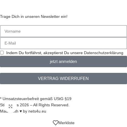
Stickzebras
Trage Dich in unseren Newsletter ein!
Indem Du fortfährst, akzeptierst Du unsere
Datenschutzerklärung
jetzt anmelden
VERTRAG WIDERRUFEN
* Umsatzsteuerbefreit gemäß UStG §19
Stickzebra 2026 – All Rights Reserved.
zum Vergrößern klicken
Made with ♥ by
nets4u.eu
Merkliste