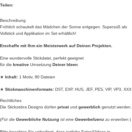
Teilen:
Beschreibung
Fröhlich schaukelt das Mädchen der Sonne entgegen. Supersüß als
Vollstick und Applikation im Set erhältlich!
Erschaffe mit Ihm ein Meisterwerk auf Deinen Projekten.
Eine wundervolle Stickdatei, perfekt geeignet
für die
kreative
Umsetzung
Deiner Ideen
.
★
Inhalt:
1 Motiv, 80 Dateien
★
Stickmaschinenformate:
DST, EXP, HUS, JEF, PES, VIP, VP3, XXX
Rechtliches
★
Rahmengrößen:
10×10, 13×18 und 16×26
Die Stickzebra Designs dürfen
privat
und
gewerblich
genutzt werden.
Jede
Stickdatei bei Stickzebra wird mit
Liebe
per Hand gezeichnet,
(Für die
Gewerbliche Nutzung
ist eine
Gewerbelizenz
zu erwerben.
)
mit Herzblut digitalisiert und für
herausragende Qualität
die wir
Bitte beachten Sie unbedingt, dass jegliche Fotos/Videos in