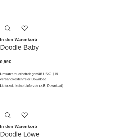
Nutzung des Designs für jegliche andere Maschinen wie z. B. Plotter.
Sollten Sie gegen unsere Nutzungsbedingungen verstoßen, sehen wir
uns gezwungen, anwaltlich dagegen vorzugehen.
Sämtliche Verwendung unserer Stickzebradesigns erfolgt in eigener
Verantwortung und Stickzebra übernimmt keinerlei Haftung für
In den Warenkorb
Schäden in aller Art.
Doodle Baby
0,99
€
Umsatzsteuerbefreit gemäß UStG §19
versandkostenfreier Download
Lieferzeit: keine Lieferzeit (z.B. Download)
In den Warenkorb
Doodle Löwe