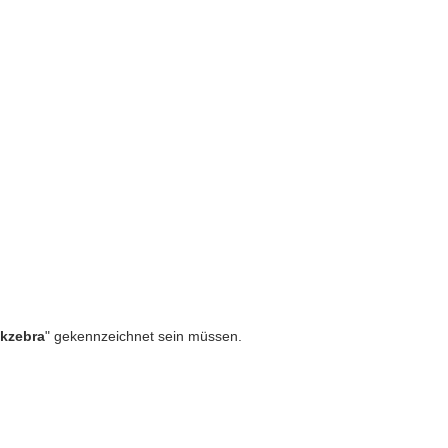
 getestet, bei uns kommen nur die
BESTEN
Dateien
ckzebra
" gekennzeichnet sein müssen.