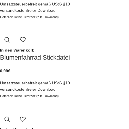
Umsatzsteuerbefreit gemäß UStG §19
Sämtliche Verwendung unserer Stickzebradesigns erfolgt in eigener Ver
versandkostenfreier Download
Lieferzeit: keine Lieferzeit (z.B. Download)
In den Warenkorb
Blumenfahrrad Stickdatei
0,99
€
Umsatzsteuerbefreit gemäß UStG §19
versandkostenfreier Download
Lieferzeit: keine Lieferzeit (z.B. Download)