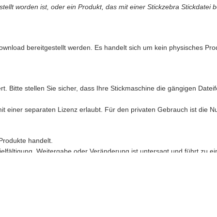
llt worden ist, oder ein Produkt, das mit einer Stickzebra Stickdatei b
ownload bereitgestellt werden. Es handelt sich um kein physisches Pro
t, oder ein Produkt, das mit einer Stickzebra Stickdatei bestickt wurde.
t. Bitte stellen Sie sicher, dass Ihre Stickmaschine die gängigen Date
 uns gezwungen, anwaltlich dagegen vorzugehen.
mit einer separaten Lizenz erlaubt. Für den privaten Gebrauch ist die 
antwortung und Stickzebra übernimmt keinerlei Haftung für Schäden in 
Produkte handelt.
ielfältigung, Weitergabe oder Veränderung ist untersagt und führt zu ei
erworbenen digitalen Produkte von
Stickzebra
.
sverordnung (GPSR) und wird gemäß den gesetzlichen Vorschriften für d