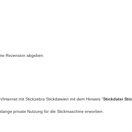
erzblut digitalisiert und für
herausragende Qualität
die wir liefern,
chönern und zu einem Einzelstück machen
eine Rezension abgeben.
er Kinder funkeln wie Diamanten
ee im Kopf. Lass Deiner Fantasie freien Lauf.
frau.
n/Internet mit Stickzebra Stickdateien mit dem Hinweis "
Stickdatei Sti
nterladen
.
slange private Nutzung für die Stickmaschine erworben.