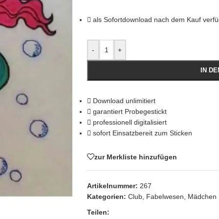
als Sofortdownload nach dem Kauf verf
-
+
IN D
Download unlimitiert
garantiert Probegestickt
professionell digitalisiert
sofort Einsatzbereit zum Sticken
zur Merkliste hinzufügen
Artikelnummer:
267
Kategorien:
Club
,
Fabelwesen
,
Mädchen
Teilen: