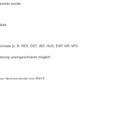
estickt wurde.
dukt.
iformate (z. B. PES, DST, JEF, HUS, EXP, VIP, VP3
Nutzung uneingeschränkt möglich.
aller Art.
ner Vertragsstrafe von 800 €.
igitale Produkte bereitgestellt.