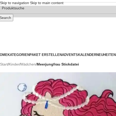
Skip to navigation
Skip to main content
Search
OME
KATEGORIEN
PAKET ERSTELLEN
ADVENTSKALENDER
NEUHEITEN
Start
/
Kinder
/
Mädchen
/
Meerjungfrau Stickdatei