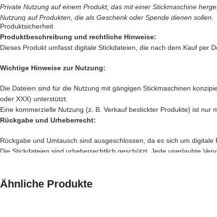
Private Nutzung auf einem Produkt, das mit einer Stickmaschine hergeste
Nutzung auf Produkten, die als Geschenk oder Spende dienen sollen.
Produktsicherheit
Innerhalb der Privaten Nutzung ist nicht erlaubt:
Produktbeschreibung und rechtliche Hinweise:
Dieses Produkt umfasst digitale Stickdateien, die nach dem Kauf per D
Verkauf und verschenken des digitalen Produkts.
Verkauf des
Produkts, das mit einer Stickmaschine hergestellt worden is
Wichtige Hinweise zur Nutzung:
Sämtliche Änderungen an den Stickdateien sind verboten.
Nutzung des Designs für jegliche andere Maschinen wie z. B. Plotter.
Die Dateien sind für die Nutzung mit gängigen Stickmaschinen konzipier
Sollten Sie gegen unsere Nutzungsbedingungen verstoßen, sehen wir
oder XXX) unterstützt.
Eine kommerzielle Nutzung (z. B. Verkauf bestickter Produkte) ist nur 
Sämtliche Verwendung unserer Stickzebradesigns erfolgt in eigener Ver
Rückgabe und Urheberrecht:
Für die Gewerbliche Nutzung ist eine Gewerbelizenz zu erwerben.
Rückgabe und Umtausch sind ausgeschlossen, da es sich um digitale 
Die Stickdateien sind urheberrechtlich geschützt. Jede unerlaubte Verv
Die Gewerbelizenz ermöglicht die
gewerbliche Nutzung
der separat 
EU-Konformitätserklärung:
Die Lizenzoptionen:
Dieses Produkt entspricht den Anforderungen der EU-Produktsicherheit
Ähnliche Produkte
1 Produkt - 9,90€
Kontakt und Herstellerinformationen:
5 Produkte - 39,90€
Hersteller:
Britta Lansche, StickZebra