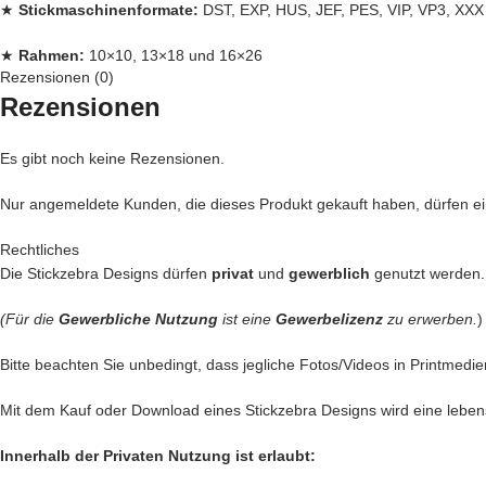
★
Stickmaschinenformate:
DST, EXP, HUS, JEF, PES, VIP, VP3, XXX
★
Rahmen:
10×10, 13×18 und 16×26
Rezensionen (0)
Jede
Rezensionen
Stickdatei bei Stickzebra wird mit Liebe per Hand gezeichnet, mit H
in unseren Shop.
Es gibt noch keine Rezensionen.
– Du kannst mit unseren Stickdateien deine
Handtasche
kreativ vers
– Ein
Handtuch
individuell so gestalten wie Du es liebst
Nur angemeldete Kunden, die dieses Produkt gekauft haben, dürfen 
– Die
Kleidung
Deiner Kinder so genial besticken, das die Augen Dein
– Geschenke erstellen, die sicher nie vergessen werden
Rechtliches
Die Stickzebra Designs dürfen
privat
und
gewerblich
genutzt werden.
Das sind nur unsere Ideen. Du hast jetzt ganz sicher noch genialere Id
(Für die
Gewerbliche Nutzung
ist eine
Gewerbelizenz
zu erwerben.
)
Setze Deine Ideen heute noch um und kaufe jetzt diese süße Meerjung
Bitte beachten Sie unbedingt, dass jegliche Fotos/Videos in Printmedie
Nach deiner Bestellung, kannst du, die wundervolle Datei
direkt heru
Mit dem Kauf oder Download eines Stickzebra Designs wird eine leben
Innerhalb der Privaten Nutzung ist erlaubt: