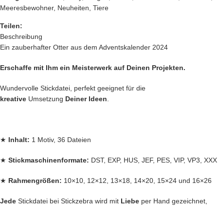
Meeresbewohner
,
Neuheiten
,
Tiere
Teilen:
Beschreibung
Ein zauberhafter Otter aus dem Adventskalender 2024
Erschaffe mit Ihm ein Meisterwerk auf Deinen Projekten.
Wundervolle Stickdatei, perfekt geeignet für die
kreative
Umsetzung
Deiner Ideen
.
★
Inhalt:
1 Motiv, 36 Dateien
★
Stickmaschinenformate:
DST, EXP, HUS, JEF, PES, VIP, VP3, XXX
★
Rahmengrößen:
10×10, 12×12, 13×18, 14×20, 15×24 und 16×26
Jede
Stickdatei bei Stickzebra wird mit
Liebe
per Hand gezeichnet,