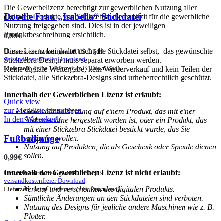
Die Gewerbelizenz berechtigt zur gewerblichen Nutzung aller
Doodle Frau „Isabella“ Stickdatei
digitalen Produkte von Stickzebra, die explizit für die gewerbliche
Nutzung freigegeben sind. Dies ist in der jeweiligen
Produktbeschreibung ersichtlich.
0,99
€
Diese Lizenz beinhaltet nicht die Stickdatei selbst, das gewünschte
Umsatzsteuerbefreit gemäß UStG §19
versandkostenfreier Download
Stickzebra-Design muss separat erworben werden.
Lieferzeit: keine Lieferzeit (z.B. Download)
Keine digitale Weitergabe, kein Wiederverkauf und kein Teilen der
Stickdatei, alle Stickzebra-Designs sind urheberrechtlich geschützt.
Innerhalb der Gewerblichen Lizenz ist erlaubt:
Quick view
zur Merkliste hinzufügen
Gewerbliche Nutzung auf einem Produkt, das mit einer
In den Warenkorb
Stickmaschine hergestellt worden ist, oder ein Produkt, das
mit einer Stickzebra Stickdatei bestickt wurde, das Sie
Fußballjunge
verkaufen wollen.
Nutzung auf Produkten, die als Geschenk oder Spende dienen
sollen.
0,99
€
Innerhalb der Gewerblichen Lizenz ist nicht erlaubt:
Umsatzsteuerbefreit gemäß UStG §19
versandkostenfreier Download
Verkauf und verschenken des digitalen Produkts.
Lieferzeit: keine Lieferzeit (z.B. Download)
Sämtliche Änderungen an den Stickdateien sind verboten.
Nutzung des Designs für jegliche andere Maschinen wie z. B.
Plotter.