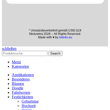
* Umsatzsteuerbefreit gemäß UStG §19
Stickzebra 2026 – All Rights Reserved.
Made with ♥ by
nets4u.eu
schließen
Search
Menü
Kategorien
Applikationen
Besonderes
Blumen
Doodle
Fabelwesen
Festlichkeiten
Geburtstag
Hochzeit