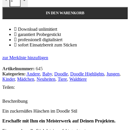
-
+
IN DEN WARENKORB
Download unlimitiert
garantiert Probegestickt
professionell digitalisiert
sofort Einsatzbereit zum Sticken
zur Merkliste hinzufügen
Artikelnummer:
645
Kategorien:
Andere
,
Baby
,
Doodle
,
Doodle Highlights
,
Jungen
,
Kinder
,
Mädchen
,
Neuheiten
,
Tiere
,
Waldtiere
Teilen:
Beschreibung
Ein zuckersüßes Häschen im Doodle Stil
Erschaffe mit Ihm ein Meisterwerk auf Deinen Projekten.