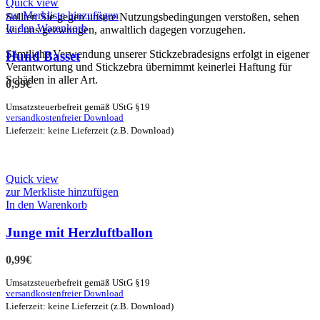
Quick view
zur Merkliste hinzufügen
Sollten Sie gegen unsere Nutzungsbedingungen verstoßen, sehen
In den Warenkorb
wir uns gezwungen, anwaltlich dagegen vorzugehen.
Sämtliche Verwendung unserer Stickzebradesigns erfolgt in eigener
Hund Basset
Verantwortung und Stickzebra übernimmt keinerlei Haftung für
Schäden in aller Art.
0,99
€
Umsatzsteuerbefreit gemäß UStG §19
versandkostenfreier Download
Lieferzeit: keine Lieferzeit (z.B. Download)
Quick view
zur Merkliste hinzufügen
In den Warenkorb
Junge mit Herzluftballon
0,99
€
Umsatzsteuerbefreit gemäß UStG §19
versandkostenfreier Download
Lieferzeit: keine Lieferzeit (z.B. Download)