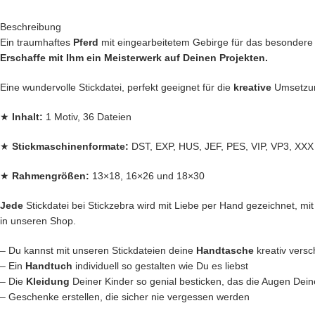
Beschreibung
Ein traumhaftes
Pferd
mit eingearbeitetem Gebirge für das besondere 
Erschaffe mit Ihm ein Meisterwerk auf Deinen Projekten.
Eine wundervolle Stickdatei, perfekt geeignet für die
kreative
Umsetz
★
Inhalt:
1 Motiv, 36 Dateien
★
Stickmaschinenformate:
DST, EXP, HUS, JEF, PES, VIP, VP3, XXX
★
Rahmengrößen:
13×18, 16×26 und 18×30
Jede
Stickdatei bei Stickzebra wird mit Liebe per Hand gezeichnet, mit H
in unseren Shop.
– Du kannst mit unseren Stickdateien deine
Handtasche
kreativ vers
– Ein
Handtuch
individuell so gestalten wie Du es liebst
– Die
Kleidung
Deiner Kinder so genial besticken, das die Augen Dein
– Geschenke erstellen, die sicher nie vergessen werden