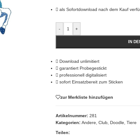
als Sofortdownload nach dem Kauf verf
-
+
IN D
Download unlimitiert
garantiert Probegestickt
professionell digitalisiert
sofort Einsatzbereit zum Sticken
zur Merkliste hinzufügen
Artikelnummer:
281
Kategorien:
Andere
,
Club
,
Doodle
,
Tiere
Teilen: