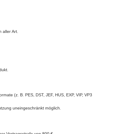
aller Art.
dukt.
iformate (z. B. PES, DST, JEF, HUS, EXP, VIP, VP3
Nutzung uneingeschränkt möglich.
ner Vertragsstrafe von 800 €.