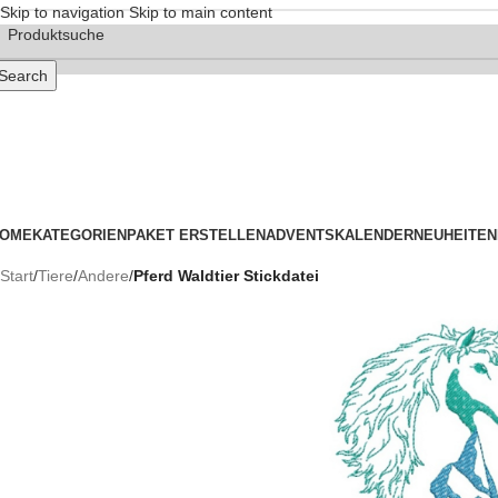
Skip to navigation
Skip to main content
Search
OME
KATEGORIEN
PAKET ERSTELLEN
ADVENTSKALENDER
NEUHEITEN
Start
/
Tiere
/
Andere
/
Pferd Waldtier Stickdatei