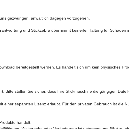
 uns gezwungen, anwaltlich dagegen vorzugehen.
antwortung und Stickzebra übernimmt keinerlei Haftung für Schäden in 
ownload bereitgestellt werden. Es handelt sich um kein physisches Pro
t. Bitte stellen Sie sicher, dass Ihre Stickmaschine die gängigen Date
mit einer separaten Lizenz erlaubt. Für den privaten Gebrauch ist die 
Produkte handelt.
ielfältigung, Weitergabe oder Veränderung ist untersagt und führt zu ei