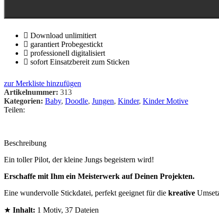
Download unlimitiert
garantiert Probegestickt
professionell digitalisiert
sofort Einsatzbereit zum Sticken
zur Merkliste hinzufügen
Artikelnummer:
313
Kategorien:
Baby
,
Doodle
,
Jungen
,
Kinder
,
Kinder Motive
Teilen:
Beschreibung
Ein toller Pilot, der kleine Jungs begeistern wird!
Erschaffe mit Ihm ein Meisterwerk auf Deinen Projekten.
Eine wundervolle Stickdatei, perfekt geeignet für die
kreative
Umset
★
Inhalt:
1 Motiv, 37 Dateien