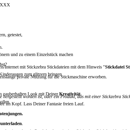
, XXX
ern, getestet,
n.
hönern und zu einem Einzelstück machen
bst?
en/Internet mit Stickzebra Stickdateien mit dem Hinweis "
Stickdatei S
Kinderaugen zum glitzern bringen
enslange private Nutzung für die Stickmaschine erworben.
n zauberhaften Look mit Deiner
Kreativität.
hergestellt worden ist, oder ein Produkt, das mit einer Stickzebra Stic
ollen.
Idee im Kopf. Lass Deiner Fantasie freien Lauf.
lotenjungen.
runterladen
.