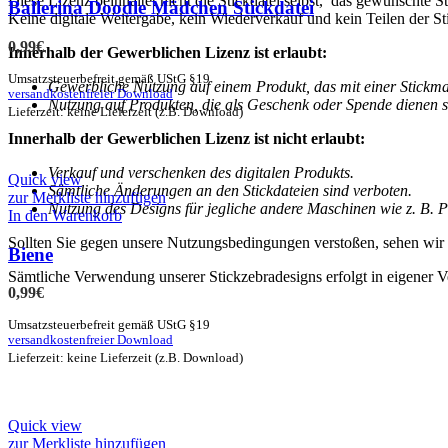
Diese Lizenz beinhaltet nicht die Stickdatei selbst, das gewünschte
Ballerina Doodle Mädchen Stickdatei
Keine digitale Weitergabe, kein Wiederverkauf und kein Teilen der Sti
0,99
€
Innerhalb der Gewerblichen Lizenz ist erlaubt:
Umsatzsteuerbefreit gemäß UStG §19
Gewerbliche Nutzung auf einem Produkt, das mit einer Stickmasch
versandkostenfreier Download
Nutzung auf Produkten, die als Geschenk oder Spende dienen s
Lieferzeit: keine Lieferzeit (z.B. Download)
Innerhalb der Gewerblichen Lizenz ist nicht erlaubt:
Verkauf und verschenken des digitalen Produkts.
Quick view
Sämtliche Änderungen an den Stickdateien sind verboten.
zur Merkliste hinzufügen
Nutzung des Designs für jegliche andere Maschinen wie z. B. Pl
In den Warenkorb
Sollten Sie gegen unsere Nutzungsbedingungen verstoßen, sehen wir
Biene
Sämtliche Verwendung unserer Stickzebradesigns erfolgt in eigener V
0,99
€
Umsatzsteuerbefreit gemäß UStG §19
versandkostenfreier Download
Lieferzeit: keine Lieferzeit (z.B. Download)
Quick view
zur Merkliste hinzufügen