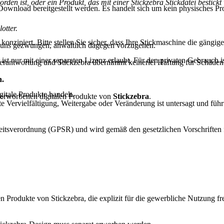
rden ist, oder ein Produkt, das mit einer Stickzebra Stickdatei bestickt
Download bereitgestellt werden. Es handelt sich um kein physisches Pr
otter.
konzipiert. Bitte stellen Sie sicher, dass Ihre Stickmaschine die gän
 uns gezwungen, anwaltlich dagegen vorzugehen.
ist nur mit einer separaten Lizenz erlaubt. Für den privaten Gebrauch 
erantwortung und Stickzebra übernimmt keinerlei Haftung für Schäden i
n.
itale Produkte handelt.
 erworbenen digitalen Produkte von
Stickzebra
.
te Vervielfältigung, Weitergabe oder Veränderung ist untersagt und führt
tsverordnung (GPSR) und wird gemäß den gesetzlichen Vorschriften für 
n Produkte von Stickzebra, die explizit für die gewerbliche Nutzung fr