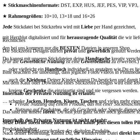
★
Stickmaschinenformate:
DST, EXP, HUS, JEF, PES, VIP, VP3
★
Rahmengrößen:
10×10, 13×18 und 16×26
Jede
Stickdatei bei Stickzebra wird mit
Liebe
per Hand gezeichnet,
mit Herzblut digitalisiert und für
herausragende Qualität
die wir lief
Rechtliches
den bei uns kommen nur die
BESTEN
Dateien in unseren Shop.
Die Stickzebra Designs dürfen
privat
und
gewerblich
genutzt werde
Du kannst mit unseren Stickdateien deine
Handtasche
kreativ versc
(Für die
Gewerbliche Nutzung
ist eine
Gewerbelizenz
zu erwerben.
)
… oder vielleicht ein
Handtuch
individuell so gestalten wie Du es lie
Bitte beachten Sie unbedingt, dass jegliche Fotos/Videos in Printmedi
… auch die
Kleidung
Deiner Kinder kannst Du besticken und damit 
Mit dem Kauf oder Download eines Stickzebra Designs wird eine leb
… kreiere
Geschenke
die einzigartig sind und nie vergessen werden.
Innerhalb der Privaten Nutzung ist erlaubt:
… schenke
Jacken, Hemden, Kissen, Taschen
und vieles mehr eine
Private Nutzung auf einem Produkt, das mit einer Stickmaschine 
Nutzung auf Produkten, die als Geschenk oder Spende dienen s
Das sind nur unsere
Ideen
. Du hast jetzt ganz sicher noch genialere 
Innerhalb der Privaten Nutzung ist nicht erlaubt:
Setze Deine Ideen heute noch um und kaufe jetzt
diesen tollen Pi
Produktsicherheit
Verkauf und verschenken des digitalen Produkts.
Nach deiner Bestellung, kannst Du, die wundervolle Datei
direkt he
Produktbeschreibung und rechtliche Hinweise: