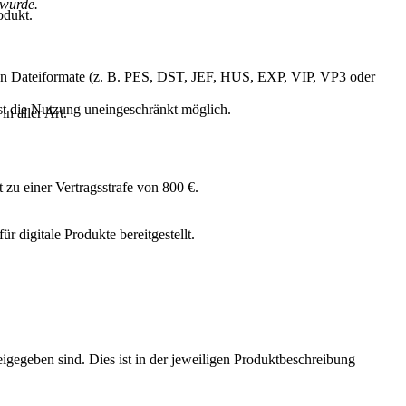
 wurde.
odukt.
gigen Dateiformate (z. B. PES, DST, JEF, HUS, EXP, VIP, VP3 oder
ist die Nutzung uneingeschränkt möglich.
n aller Art.
 zu einer Vertragsstrafe von 800 €.
digitale Produkte bereitgestellt.
eigegeben sind. Dies ist in der jeweiligen Produktbeschreibung