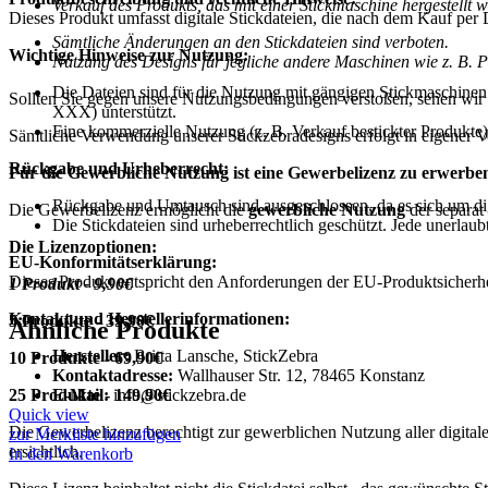
Verkauf des
Produkts, das mit einer Stickmaschine hergestellt wo
Dieses Produkt umfasst digitale Stickdateien, die nach dem Kauf per 
Sämtliche Änderungen an den Stickdateien sind verboten.
Wichtige Hinweise zur Nutzung:
Nutzung des Designs für jegliche andere Maschinen wie z. B. Pl
Die Dateien sind für die Nutzung mit gängigen Stickmaschinen 
Sollten Sie gegen unsere Nutzungsbedingungen verstoßen, sehen wir
XXX) unterstützt.
Eine kommerzielle Nutzung (z. B. Verkauf bestickter Produkte) 
Sämtliche Verwendung unserer Stickzebradesigns erfolgt in eigener V
Rückgabe und Urheberrecht:
Für die Gewerbliche Nutzung ist eine Gewerbelizenz zu erwerbe
Rückgabe und Umtausch sind ausgeschlossen, da es sich um dig
Die Gewerbelizenz ermöglicht die
gewerbliche Nutzung
der separat
Die Stickdateien sind urheberrechtlich geschützt. Jede unerlaub
Die Lizenzoptionen:
EU-Konformitätserklärung:
Dieses Produkt entspricht den Anforderungen der EU-Produktsicherhei
1 Produkt - 9,90€
Kontakt und Herstellerinformationen:
5 Produkte - 39,90€
Ähnliche Produkte
Hersteller:
Britta Lansche, StickZebra
10 Produkte - 69,90€
Kontaktadresse:
Wallhauser Str. 12, 78465 Konstanz
25 Produkte - 149,90€
E-Mail:
info@stickzebra.de
Quick view
Die Gewerbelizenz berechtigt zur gewerblichen Nutzung aller digitale
zur Merkliste hinzufügen
ersichtlich.
In den Warenkorb