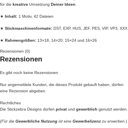
für die
kreative
Umsetzung
Deiner Ideen
.
★
Inhalt:
1 Motiv, 42 Dateien
★
Stickmaschinenformate:
DST, EXP, HUS, JEF, PES, VIP, VP3, XXX
★
Rahmengrößen:
13×18, 14×20, 15×24 und 16×26
Rezensionen (0)
Jede
Stickdatei bei Stickzebra wird mit Liebe per Hand gezeichnet, mit
Rezensionen
Herzblut digitalisiert und für
herausragende Qualität
die wir liefern,
getestet, bei uns kommen nur die
BESTEN
Dateien in unseren Shop.
Es gibt noch keine Rezensionen.
– Du kannst mit unseren Stickdateien deine
Handtasche
kreativ
verschönern und zu einem Einzelstück machen
Nur angemeldete Kunden, die dieses Produkt gekauft haben, dürfen
– Ein
Handtuch
individuell so gestalten wie Du es liebst
eine Rezension abgeben.
– Die
Kleidung
Deiner Kinder so genial besticken, das die Augen
Deiner Kinder funkeln wie Diamanten
Rechtliches
– Geschenke erstellen, die sicher nie vergessen werden
Die Stickzebra Designs dürfen
privat
und
gewerblich
genutzt werden.
Das sind nur unsere Ideen. Du hast jetzt ganz sicher noch genialere
(Für die
Gewerbliche Nutzung
ist eine
Gewerbelizenz
zu erwerben.
)
Idee im Kopf. Lass Deiner Fantasie freien Lauf.