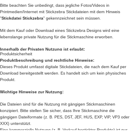
Bitte beachten Sie unbedingt, dass jegliche Fotos/Videos in
Setze Deine Ideen heute noch um und kaufe jetzt dieses kleine Pony.
Printmedien/Internet mit Stickzebra Stickdateien mit dem Hinweis
"
Stickdatei Stickzebra
" gekennzeichnet sein müssen.
Nach deiner Bestellung, kannst du, die wundervolle Datei
direkt
herunterladen
.
Mit dem Kauf oder Download eines Stickzebra Designs wird eine
lebenslange private Nutzung für die Stickmaschine erworben.
Innerhalb der Privaten Nutzung ist erlaubt:
Produktsicherheit
Produktbeschreibung und rechtliche Hinweise:
Private Nutzung auf einem Produkt, das mit einer Stickmaschine
Dieses Produkt umfasst digitale Stickdateien, die nach dem Kauf per
hergestellt worden ist, oder ein Produkt, das mit einer Stickzebra
Download bereitgestellt werden. Es handelt sich um kein physisches
Stickdatei bestickt wurde.
Produkt.
Nutzung auf Produkten, die als Geschenk oder Spende dienen sollen.
Innerhalb der Privaten Nutzung ist nicht erlaubt:
Wichtige Hinweise zur Nutzung:
Verkauf und verschenken des digitalen Produkts.
Die Dateien sind für die Nutzung mit gängigen Stickmaschinen
Verkauf des
Produkts, das mit einer Stickmaschine hergestellt worden
konzipiert. Bitte stellen Sie sicher, dass Ihre Stickmaschine die
ist, oder ein Produkt, das mit einer Stickzebra Stickdatei bestickt
gängigen Dateiformate (z. B. PES, DST, JEF, HUS, EXP, VIP, VP3 oder
wurde.
XXX) unterstützt.
Sämtliche Änderungen an den Stickdateien sind verboten.
Eine kommerzielle Nutzung (z. B. Verkauf bestickter Produkte) ist nur