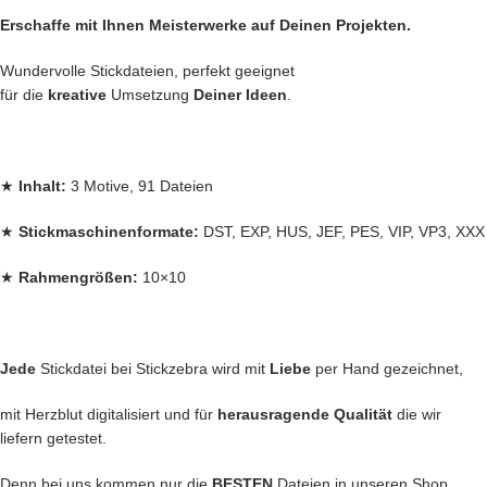
Erschaffe mit Ihnen Meisterwerke auf Deinen Projekten.
Wundervolle Stickdateien, perfekt geeignet
für die
kreative
Umsetzung
Deiner Ideen
.
★
Inhalt:
3 Motive, 91 Dateien
★
Stickmaschinenformate:
DST, EXP, HUS, JEF, PES, VIP, VP3, XXX
★
Rahmengrößen:
10×10
Jede
Stickdatei bei Stickzebra wird mit
Liebe
per Hand gezeichnet,
mit Herzblut digitalisiert und für
herausragende Qualität
die wir
liefern getestet.
Denn bei uns kommen nur die
BESTEN
Dateien in unseren Shop.