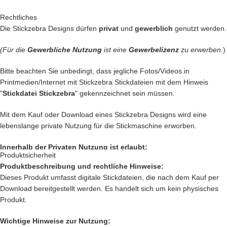
mit Herzblut digitalisiert und für
herausragende Qualität
die wir
liefern getestet.
Rechtliches
Die Stickzebra Designs dürfen
privat
und
gewerblich
genutzt werden.
Denn bei uns kommen nur die
BESTEN
Dateien in unseren Shop.
(Für die
Gewerbliche Nutzung
ist eine
Gewerbelizenz
zu erwerben.
)
Du kannst mit unseren Stickdateien deine
Handtasche
kreativ
verschönern und zu einem Einzelstück machen.
Bitte beachten Sie unbedingt, dass jegliche Fotos/Videos in
Printmedien/Internet mit Stickzebra Stickdateien mit dem Hinweis
… oder vielleicht ein
Handtuch
individuell so gestalten wie Du es
"
Stickdatei Stickzebra
" gekennzeichnet sein müssen.
liebst?
Mit dem Kauf oder Download eines Stickzebra Designs wird eine
… auch die
Kleidung
Deiner Kinder kannst Du besticken und damit
lebenslange private Nutzung für die Stickmaschine erworben.
Kinderaugen zum glitzern bringen
Innerhalb der Privaten Nutzung ist erlaubt:
… kreiere
Geschenke
die einzigartig sind und nie vergessen werden.
Produktsicherheit
Produktbeschreibung und rechtliche Hinweise:
Private Nutzung auf einem Produkt, das mit einer Stickmaschine
… schenke
Jacken, Hemden, Kissen, Taschen
und vieles mehr
Dieses Produkt umfasst digitale Stickdateien, die nach dem Kauf per
hergestellt worden ist, oder ein Produkt, das mit einer Stickzebra
einen zauberhaften Look mit Deiner
Kreativität.
Download bereitgestellt werden. Es handelt sich um kein physisches
Stickdatei bestickt wurde.
Produkt.
Nutzung auf Produkten, die als Geschenk oder Spende dienen sollen.
Innerhalb der Privaten Nutzung ist nicht erlaubt:
Wichtige Hinweise zur Nutzung: