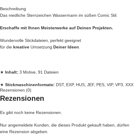
Beschreibung
Das niedliche Sternzeichen Wassermann im süßen Comic Stil.
Erschaffe mit Ihnen Meisterwerke auf Deinen Projekten.
Wundervolle Stickdateien, perfekt geeignet
für die
kreative
Umsetzung
Deiner Ideen
.
★
Inhalt:
3 Motive, 91 Dateien
★
Stickmaschinenformate:
DST, EXP, HUS, JEF, PES, VIP, VP3, XXX
Rezensionen (0)
Rezensionen
★
Rahmengrößen:
10×10
Es gibt noch keine Rezensionen.
Jede
Stickdatei bei Stickzebra wird mit
Liebe
per Hand gezeichnet,
Nur angemeldete Kunden, die dieses Produkt gekauft haben, dürfen
eine Rezension abgeben.