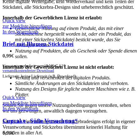
Keine digitale Weitergabe, kein Wiederverkauf und kein Teilen der
Stickdatei, alle Stickzebra-Designs sind urheberrechtlich geschützt.
Innerhalb der Gewerblichen Lizenz ist erlaubt:
Quick view
zur Merkliste hinzufügen
Gewerbliche Nutzung auf einem Produkt, das mit einer
In den Warenkorb
Stickmaschine hergestellt worden ist, oder ein Produkt, das
mit einer Stickzebra Stickdatei bestickt wurde, das Sie
Brief mit Blumen Stickdatei
verkaufen wollen.
Nutzung auf Produkten, die als Geschenk oder Spende dienen
0,99
€
sollen.
Umsatzsteuerbefreit gemäß UStG §19
Innerhalb der Gewerblichen Lizenz ist nicht erlaubt:
versandkostenfreier Download
Lieferzeit: keine Lieferzeit (z.B. Download)
Verkauf und verschenken des digitalen Produkts.
Sämtliche Änderungen an den Stickdateien sind verboten.
Nutzung des Designs für jegliche andere Maschinen wie z. B.
Plotter.
Quick view
zur Merkliste hinzufügen
Sollten Sie gegen unsere Nutzungsbedingungen verstoßen, sehen
In den Warenkorb
wir uns gezwungen, anwaltlich dagegen vorzugehen.
Cupcake „Süße Versuchung“
Sämtliche Verwendung unserer Stickzebradesigns erfolgt in eigener
Verantwortung und Stickzebra übernimmt keinerlei Haftung für
Schäden in aller Art.
0,99
€