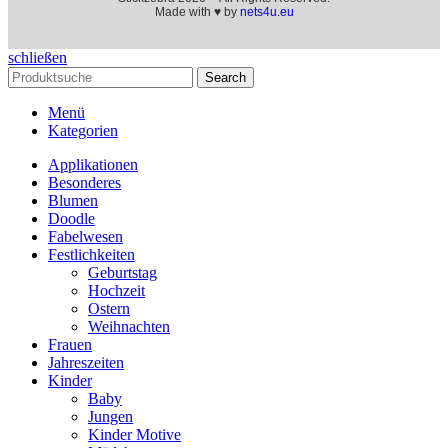
Made with ♥ by
nets4u.eu
schließen
Search
Menü
Kategorien
Applikationen
Besonderes
Blumen
Doodle
Fabelwesen
Festlichkeiten
Geburtstag
Hochzeit
Ostern
Weihnachten
Frauen
Jahreszeiten
Kinder
Baby
Jungen
Kinder Motive