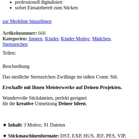
professionell digitalisiert
sofort Einsatzbereit zum Sticken
zur Merkliste hinzufügen
Artikelnummer:
668
Kategorien:
Jungen
,
Kinder
,
Kinder Motive
,
Mädchen
,
Sternzeichen
Teilen:
Beschreibung
Das niedliche Sternzeichen Zwillinge im süßen Comic Stil.
Erschaffe mit Ihnen Meisterwerke auf Deinen Projekten.
Wundervolle Stickdateien, perfekt geeignet
für die
kreative
Umsetzung
Deiner Ideen
.
★
Inhalt:
3 Motive, 91 Dateien
★
Stickmaschinenformate:
DST, EXP, HUS, JEF, PES, VIP,