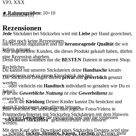
VP3, XXX
★
Rahmengrößen:
10×10
Rezensionen (0)
Rezensionen
Jede
Stickdatei bei Stickzebra wird mit
Liebe
per Hand gezeichnet,
Es gibt noch keine Rezensionen.
mit Herzblut digitalisiert und für
herausragende Qualität
die wir
liefern getestet.
Nur angemeldete Kunden, die dieses Produkt gekauft haben, dürfen
eine Rezension abgeben.
Denn bei uns kommen nur die
BESTEN
Dateien in unseren Shop.
Rechtliches
Du kannst mit unseren Stickdateien deine
Handtasche
kreativ
verschönern und zu einem Einzelstück machen.
Die Stickzebra Designs dürfen
privat
und
gewerblich
genutzt
werden.
… oder vielleicht ein
Handtuch
individuell so gestalten wie Du es
liebst?
(Für die
Gewerbliche Nutzung
ist eine
Gewerbelizenz
zu
erwerben.
)
… auch die
Kleidung
Deiner Kinder kannst Du besticken und
damit Kinderaugen zum glitzern bringen
Bitte beachten Sie unbedingt, dass jegliche Fotos/Videos in
Printmedien/Internet mit Stickzebra Stickdateien mit dem Hinweis
… kreiere
Geschenke
die einzigartig sind und nie vergessen
"
Stickdatei Stickzebra
" gekennzeichnet sein müssen.
werden.
Mit dem Kauf oder Download eines Stickzebra Designs wird eine
… schenke
Jacken, Hemden, Kissen, Taschen
und vieles mehr
lebenslange private Nutzung für die Stickmaschine erworben.