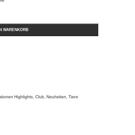
bar
EN WARENKORB
ationen Highlights
,
Club
,
Neuheiten
,
Tiere