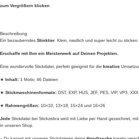
zum Vergrößern klicken
Beschreibung
Ein bezauberndes
Stinktier
. Klein, niedlich und super leicht zu sticken.
Erschaffe mit Ihm ein Meisterwerk auf Deinen Projekten.
Eine wundervolle Stickdatei, perfekt geeignet für die
kreative
Umsetz
★
Inhalt:
1 Motiv, 46 Dateien
★
Stickmaschinenformate:
DST, EXP, HUS, JEF, PES, VIP, VP3, XXX
★
Rahmengrößen:
10×10, 13×18, 15×24 und 16×26
Jede
Stickdatei bei Stickzebra wird mit Liebe per Hand gezeichnet, mit H
in unseren Shop.
– Du kannst mit unseren Stickdateien deine
Handtasche
kreativ vers