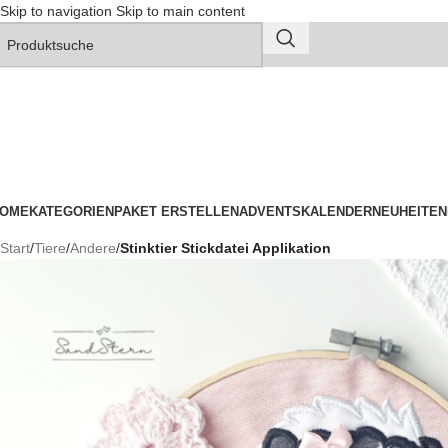
Skip to navigation
Skip to main content
OME
KATEGORIEN
PAKET ERSTELLEN
ADVENTSKALENDER
NEUHEITEN
Start
/
Tiere
/
Andere
/
Stinktier Stickdatei Applikation