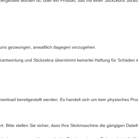
gestellt worden ist, oder ein Produkt, das mit einer Stickzebra Stickd
 uns gezwungen, anwaltlich dagegen vorzugehen.
antwortung und Stickzebra übernimmt keinerlei Haftung für Schäden in 
ownload bereitgestellt werden. Es handelt sich um kein physisches Pro
t. Bitte stellen Sie sicher, dass Ihre Stickmaschine die gängigen Date