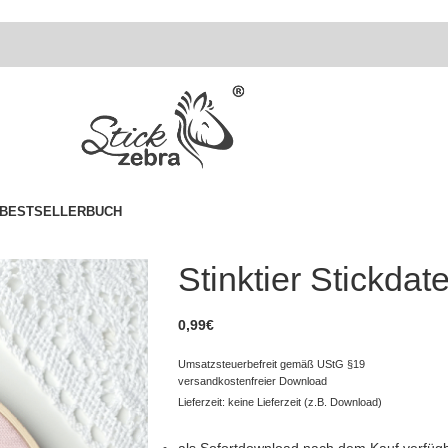
BESTSELLER
BUCH
Stinktier Stickdat
0,99
€
Umsatzsteuerbefreit gemäß UStG §19
versandkostenfreier Download
Lieferzeit: keine Lieferzeit (z.B. Download)