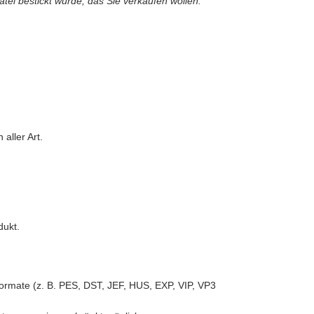
atei bestickt wurde, das Sie verkaufen wollen.
aller Art.
dukt.
iformate (z. B. PES, DST, JEF, HUS, EXP, VIP, VP3