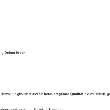
ung
Deiner Ideen
.
erzblut digitalisiert und für
herausragende Qualität
die wir liefern,
chönern und zu einem Einzelstück machen