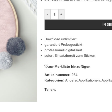
als Sofortdownload nach dem Kauf verfüg
-
+
IN D
Download unlimitiert
garantiert Probegestickt
professionell digitalisiert
sofort Einsatzbereit zum Sticken
zur Merkliste hinzufügen
Artikelnummer:
264
Kategorien:
Andere
,
Applikationen
,
Applik
Teilen: