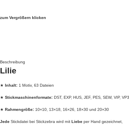
zum Vergrößern klicken
Beschreibung
Lilie
★
Inhalt:
1 Motiv, 63 Dateien
★
Stickmaschinenformate:
DST, EXP, HUS, JEF, PES, SEW, VIP, VP
★
Rahmengröße:
10×10, 13×18, 16×26, 18×30 und 20×30
Jede
Stickdatei bei Stickzebra wird mit
Liebe
per Hand gezeichnet,