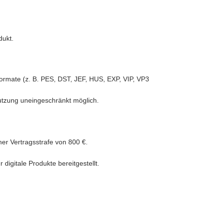
dukt.
iformate (z. B. PES, DST, JEF, HUS, EXP, VIP, VP3
Nutzung uneingeschränkt möglich.
ner Vertragsstrafe von 800 €.
igitale Produkte bereitgestellt.