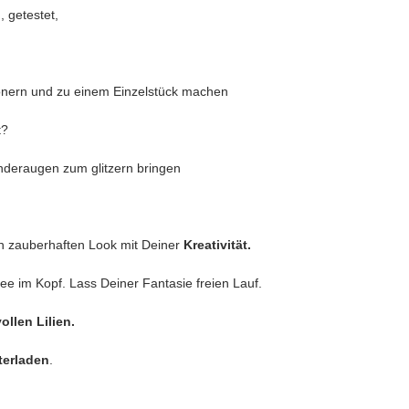
n, getestet,
önern und zu einem Einzelstück machen
t?
nderaugen zum glitzern bringen
n zauberhaften Look mit Deiner
Kreativität.
dee im Kopf. Lass Deiner Fantasie freien Lauf.
llen Lilien.
terladen
.