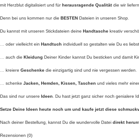
mit Herzblut digitalisiert und für
herausragende Qualität
die wir liefer
Denn bei uns kommen nur die
BESTEN
Dateien in unseren Shop.
Du kannst mit unseren Stickdateien deine
Handtasche
kreativ versch
… oder vielleicht ein
Handtuch
individuell so gestalten wie Du es liebs
… auch die
Kleidung
Deiner Kinder kannst Du besticken und damit Ki
… kreiere
Geschenke
die einzigartig sind und nie vergessen werden.
… schenke
Jacken, Hemden, Kissen, Taschen
und vieles mehr eine
Das sind nur unsere
Ideen
. Du hast jetzt ganz sicher noch genialere I
Setze Deine Ideen heute noch um und kaufe jetzt
diese schmuckvo
Nach deiner Bestellung, kannst Du die wundervolle Datei
direkt herun
Rezensionen (0)